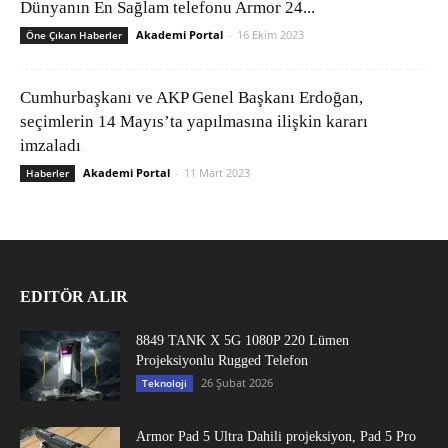
Dünyanın En Sağlam telefonu Armor 24...
Akademi Portal
-
16 Ekim 2023
Öne Çıkan Haberler
Cumhurbaşkanı ve AKP Genel Başkanı Erdoğan,
seçimlerin 14 Mayıs’ta yapılmasına ilişkin kararı
imzaladı
Akademi Portal
-
11 Mart 2023
Haberler
EDITÖR ALIR
8849 TANK X 5G 1080P 220 Lümen
Projeksiyonlu Rugged Telefon
26 Şubat 2026
Teknoloji
Armor Pad 5 Ultra Dahili projeksiyon, Pad 5 Pro