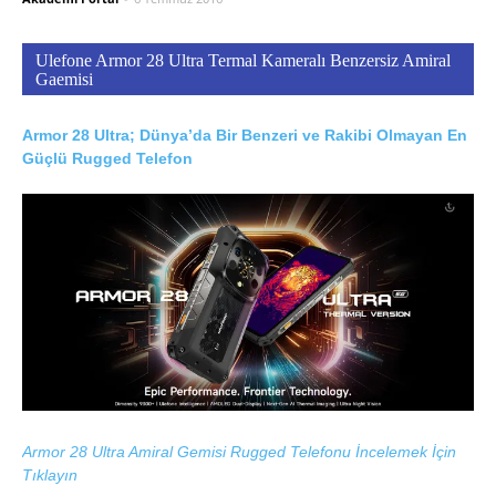
Ulefone Armor 28 Ultra Termal Kameralı Benzersiz Amiral
Gaemisi
Armor 28 Ultra; Dünya’da Bir Benzeri ve Rakibi Olmayan En
Güçlü Rugged Telefon
Armor 28 Ultra Amiral Gemisi Rugged Telefonu İncelemek İçin
Tıklayın