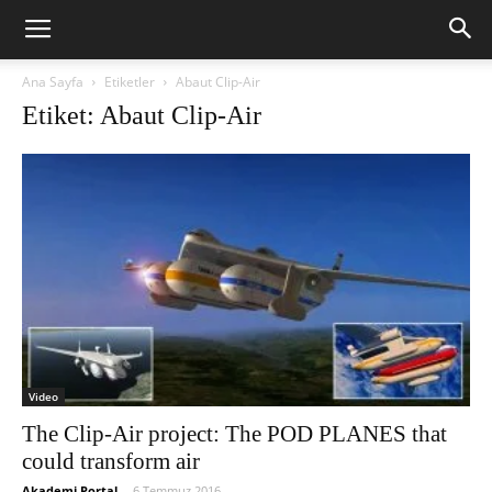
Ana Sayfa
Etiketler
Abaut Clip-Air
Etiket: Abaut Clip-Air
Video
The Clip-Air project: The POD PLANES that
could transform air
Akademi Portal
-
6 Temmuz 2016