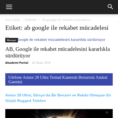
Ana Sayfa
Etiketler
Ab google ile rekabet mücadelesi
Etiket: ab google ile rekabet mücadelesi
Manşet
AB, Google ile rekabet mücadelesini kararlıkla
sürdürüyor
Akademi Portal
-
20 Nisan 2016
Ulefone Armor 28 Ultra Termal Kameralı Benzersiz Amiral
Gaemisi
Armor 28 Ultra; Dünya’da Bir Benzeri ve Rakibi Olmayan En
Güçlü Rugged Telefon