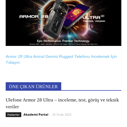
Armor 28 Ultra Amiral Gemisi Rugged Telefonu İncelemek İçin
Tıklayın
ÖNE ÇIKAN ÜRÜNLER
Ulefone Armor 28 Ultra – inceleme, test, görüş ve teknik
veriler
Akademi Portal
-
26 Ocak 2025
Haberler