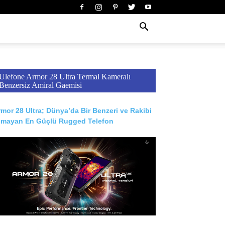
Ulefone Armor 28 Ultra Termal Kameralı
Benzersiz Amiral Gaemisi
mor 28 Ultra; Dünya’da Bir Benzeri ve Rakibi
lmayan En Güçlü Rugged Telefon