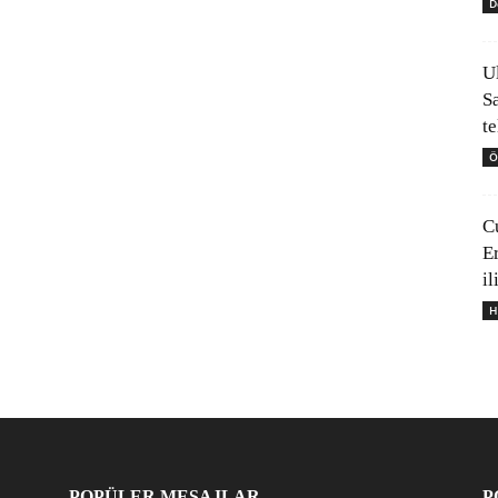
D
U
S
t
Ö
C
E
il
H
POPÜLER MESAJLAR
P