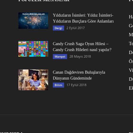
Yıldızların İsimleri: Yıldız İsimleri-
Ha
Yıldızların Burçlara Göre Anlamları
G
2 Eylül 2017
Dergi
M
Te
Candy Crush Saga Oyun Hilesi –
Candy Crush Hileleri nasıl yapılır?
D
28 Mayıs 2018
Manşet
Ö
V
Canan Dağdeviren Buluşlarıyla
Dünyanın Gündeminde
D
17 Eylül 2018
Bilim
E