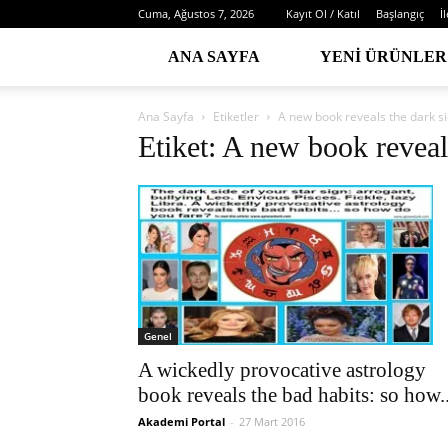
Cuma, Ağustos 7, 2026
Kayıt Ol / Katıl
Başlangıç
İ
ANA SAYFA
YENI ÜRÜNLER
Ana Sayfa
Etiketler
A new book reveals the dark si
Etiket: A new book reveals
Genel
A wickedly provocative astrology
book reveals the bad habits: so how..
Akademi Portal
-
27 Mart 2016