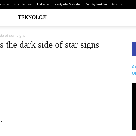
letişim
Site Haritası
Etiketler
Rastgele Makale
Dış Bağlantılar
Gizlilik
TEKNOLOJI
de of star signs
 the dark side of star signs
Ar
O
.