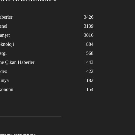
berler
3426
enel
3139
anşet
3016
knoloji
884
ergi
568
ne Çıkan Haberler
443
ideo
422
ünya
182
konomi
154