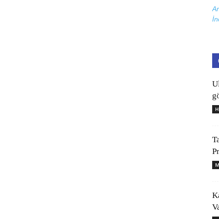
Ar
İn
U
gö
H
T
P
M
K
V