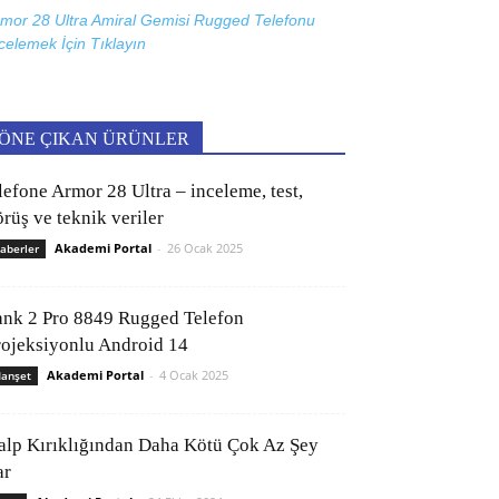
mor 28 Ultra Amiral Gemisi Rugged Telefonu
celemek İçin
Tıklayın
ÖNE ÇIKAN ÜRÜNLER
lefone Armor 28 Ultra – inceleme, test,
rüş ve teknik veriler
Akademi Portal
-
26 Ocak 2025
aberler
ank 2 Pro 8849 Rugged Telefon
rojeksiyonlu Android 14
Akademi Portal
-
4 Ocak 2025
anşet
alp Kırıklığından Daha Kötü Çok Az Şey
ar