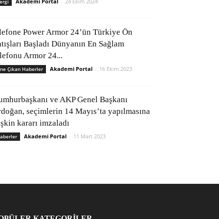
Akademi Portal
-
24 Ekim 2024
ergi
lefone Power Armor 24’ün Türkiye Ön
atışları Başladı Dünyanın En Sağlam
elefonu Armor 24...
Akademi Portal
-
16 Ekim 2023
ne Çıkan Haberler
umhurbaşkanı ve AKP Genel Başkanı
rdoğan, seçimlerin 14 Mayıs’ta yapılmasına
işkin kararı imzaladı
Akademi Portal
-
11 Mart 2023
aberler
OPÜLER KATEGORİLER