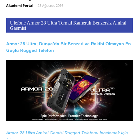
Akademi Portal
-
25 Ağustos 2016
Ulefone Armor 28 Ultra Termal Kameralı Benzersiz Amiral
Gaemisi
Armor 28 Ultra; Dünya’da Bir Benzeri ve Rakibi Olmayan En
Güçlü Rugged Telefon
Armor 28 Ultra Amiral Gemisi Rugged Telefonu İncelemek İçin