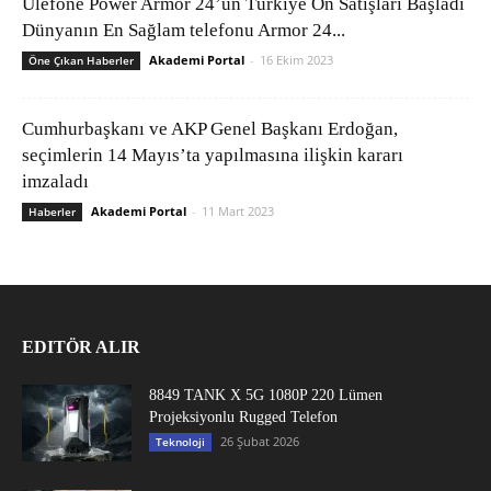
Ulefone Power Armor 24’ün Türkiye Ön Satışları Başladı
Dünyanın En Sağlam telefonu Armor 24...
Akademi Portal
-
16 Ekim 2023
Öne Çıkan Haberler
Cumhurbaşkanı ve AKP Genel Başkanı Erdoğan,
seçimlerin 14 Mayıs’ta yapılmasına ilişkin kararı
imzaladı
Akademi Portal
-
11 Mart 2023
Haberler
EDITÖR ALIR
8849 TANK X 5G 1080P 220 Lümen
Projeksiyonlu Rugged Telefon
26 Şubat 2026
Teknoloji