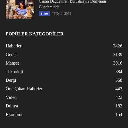
Canan Dağdeviren Buluşlarıyla Dünyanın
Gündeminde
17 Eylül 2018
Bilim
POPÜLER KATEGORİLER
Haberler
3426
Genel
3139
Manşet
3016
Teknoloji
884
Dergi
568
Öne Çıkan Haberler
443
Video
422
Dünya
182
Ekonomi
154