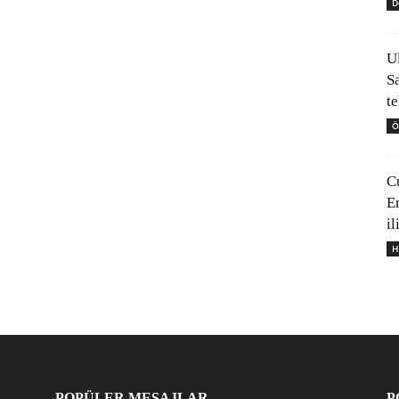
D
U
S
t
Ö
C
E
il
H
POPÜLER MESAJLAR
P