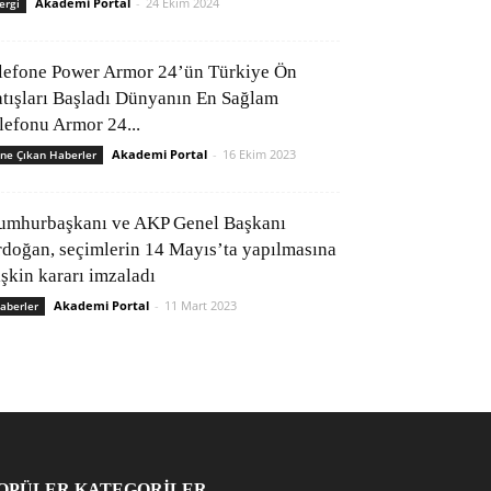
Akademi Portal
-
24 Ekim 2024
ergi
lefone Power Armor 24’ün Türkiye Ön
atışları Başladı Dünyanın En Sağlam
elefonu Armor 24...
Akademi Portal
-
16 Ekim 2023
ne Çıkan Haberler
umhurbaşkanı ve AKP Genel Başkanı
rdoğan, seçimlerin 14 Mayıs’ta yapılmasına
işkin kararı imzaladı
Akademi Portal
-
11 Mart 2023
aberler
OPÜLER KATEGORİLER