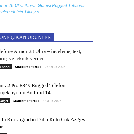
mor 28 Ultra Amiral Gemisi Rugged Telefonu
celemek İçin
Tıklayın
ÖNE ÇIKAN ÜRÜNLER
lefone Armor 28 Ultra – inceleme, test,
rüş ve teknik veriler
Akademi Portal
-
26 Ocak 2025
aberler
ank 2 Pro 8849 Rugged Telefon
rojeksiyonlu Android 14
Akademi Portal
-
4 Ocak 2025
anşet
alp Kırıklığından Daha Kötü Çok Az Şey
ar