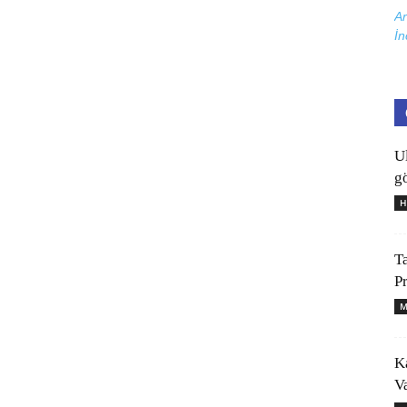
Ar
İn
U
gö
H
T
P
M
K
V