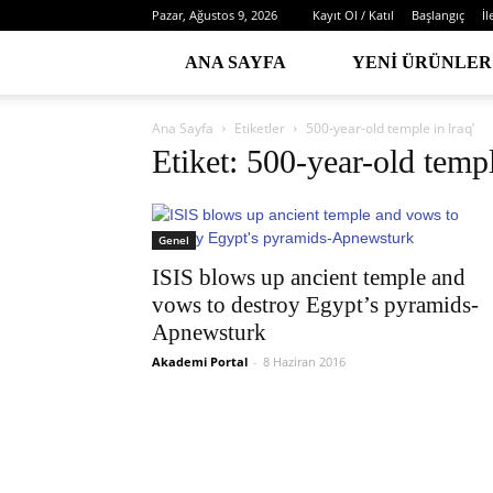
Pazar, Ağustos 9, 2026
Kayıt Ol / Katıl
Başlangıç
İl
ANA SAYFA
YENI ÜRÜNLER
Ana Sayfa
Etiketler
500-year-old temple in Iraq’
Etiket: 500-year-old templ
Genel
ISIS blows up ancient temple and
vows to destroy Egypt’s pyramids-
Apnewsturk
Akademi Portal
-
8 Haziran 2016