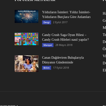
Yıldızların İsimleri: Yıldız İsimleri-
Ha
Yıldızların Burçlara Göre Anlamları
G
2 Eylül 2017
Dergi
M
Te
Candy Crush Saga Oyun Hilesi –
Candy Crush Hileleri nasıl yapılır?
D
28 Mayıs 2018
Manşet
Ö
V
Canan Dağdeviren Buluşlarıyla
Dünyanın Gündeminde
D
17 Eylül 2018
Bilim
E