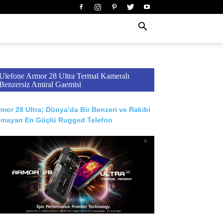
Ulefone Armor 28 Ultra Termal Kameralı
Benzersiz Amiral Gaemisi
mor 28 Ultra; Dünya’da Bir Benzeri ve Rakibi
lmayan En Güçlü Rugged Telefon