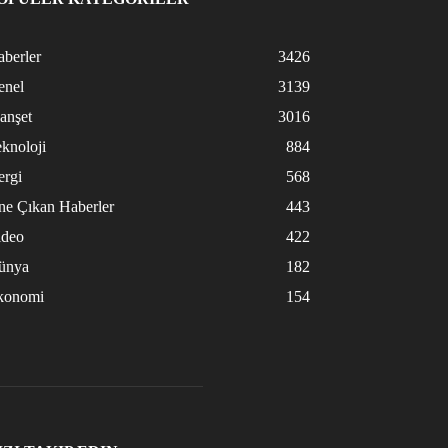
berler
3426
enel
3139
anşet
3016
knoloji
884
ergi
568
ne Çıkan Haberler
443
ideo
422
ünya
182
konomi
154