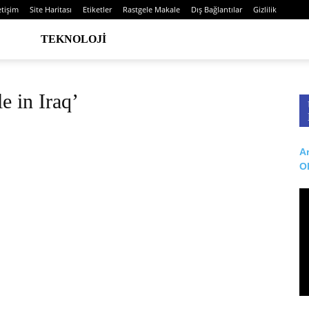
etişim
Site Haritası
Etiketler
Rastgele Makale
Dış Bağlantılar
Gizlilik
TEKNOLOJI
e in Iraq’
Ar
O