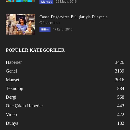
28 Mayıs 2018
Manşet
Canan Dağdeviren Buluşlarıyla Dünyanın
Gündeminde
17 Eylül 2018
Bilim
POPÜLER KATEGORİLER
Haberler
3426
Genel
3139
Manşet
3016
Teknoloji
884
Dergi
568
Öne Çıkan Haberler
443
Video
422
Dünya
182