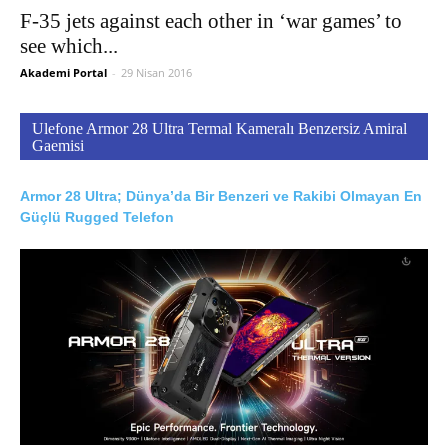
F-35 jets against each other in ‘war games’ to
see which...
Akademi Portal
-
29 Nisan 2016
Ulefone Armor 28 Ultra Termal Kameralı Benzersiz Amiral
Gaemisi
Armor 28 Ultra; Dünya’da Bir Benzeri ve Rakibi Olmayan En
Güçlü Rugged Telefon