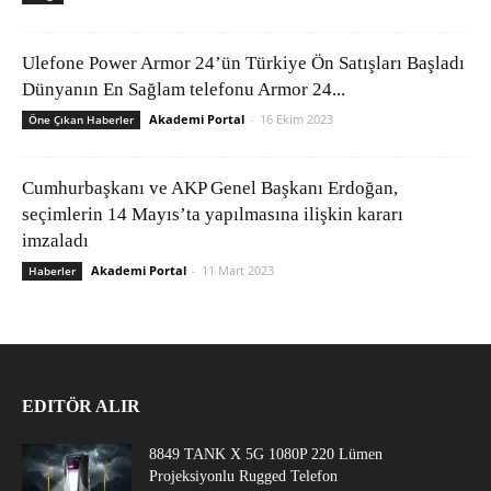
Ulefone Power Armor 24’ün Türkiye Ön Satışları Başladı
Dünyanın En Sağlam telefonu Armor 24...
Akademi Portal
-
16 Ekim 2023
Öne Çıkan Haberler
Cumhurbaşkanı ve AKP Genel Başkanı Erdoğan,
seçimlerin 14 Mayıs’ta yapılmasına ilişkin kararı
imzaladı
Akademi Portal
-
11 Mart 2023
Haberler
EDITÖR ALIR
8849 TANK X 5G 1080P 220 Lümen
Projeksiyonlu Rugged Telefon