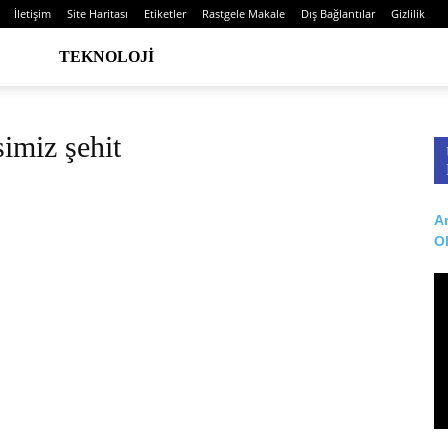
İletişim
Site Haritası
Etiketler
Rastgele Makale
Dış Bağlantılar
Gizlilik
TEKNOLOJI
simiz şehit
Ar
O