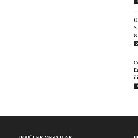
D
U
S
t
Ö
C
E
il
H
POPÜLER MESAJLAR
P