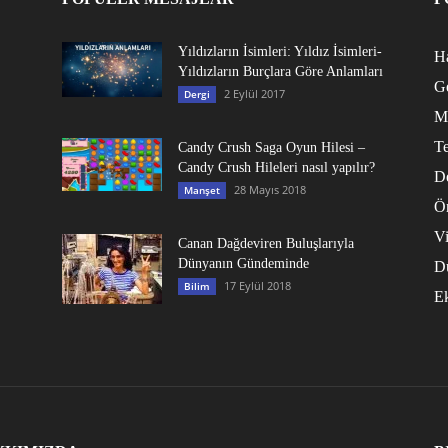
Yıldızların İsimleri: Yıldız İsimleri-
Ha
Yıldızların Burçlara Göre Anlamları
G
2 Eylül 2017
Dergi
M
Te
Candy Crush Saga Oyun Hilesi –
Candy Crush Hileleri nasıl yapılır?
D
28 Mayıs 2018
Manşet
Ö
V
Canan Dağdeviren Buluşlarıyla
Dünyanın Gündeminde
D
17 Eylül 2018
Bilim
E