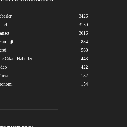
berler
3426
enel
3139
anşet
3016
knoloji
884
ergi
568
ne Çıkan Haberler
443
ideo
422
ünya
182
konomi
154