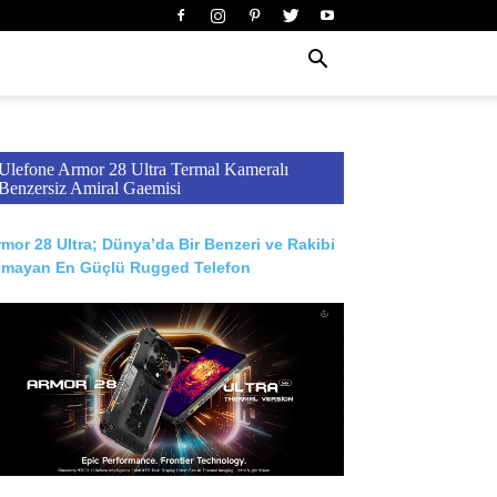
Ulefone Armor 28 Ultra Termal Kameralı
Benzersiz Amiral Gaemisi
mor 28 Ultra; Dünya’da Bir Benzeri ve Rakibi
lmayan En Güçlü Rugged Telefon