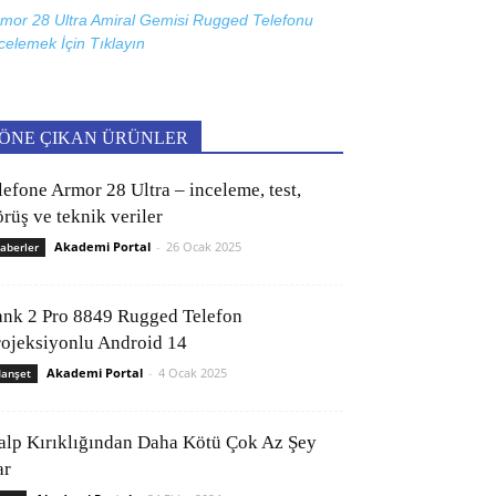
mor 28 Ultra Amiral Gemisi Rugged Telefonu
celemek İçin
Tıklayın
ÖNE ÇIKAN ÜRÜNLER
lefone Armor 28 Ultra – inceleme, test,
rüş ve teknik veriler
Akademi Portal
-
26 Ocak 2025
aberler
ank 2 Pro 8849 Rugged Telefon
rojeksiyonlu Android 14
Akademi Portal
-
4 Ocak 2025
anşet
alp Kırıklığından Daha Kötü Çok Az Şey
ar