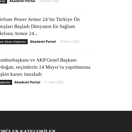
Akademi Portal
-
24 Ekim 2024
ergi
lefone Power Armor 24’ün Türkiye Ön
atışları Başladı Dünyanın En Sağlam
elefonu Armor 24...
Akademi Portal
-
16 Ekim 2023
ne Çıkan Haberler
umhurbaşkanı ve AKP Genel Başkanı
rdoğan, seçimlerin 14 Mayıs’ta yapılmasına
işkin kararı imzaladı
Akademi Portal
-
11 Mart 2023
aberler
OPÜLER KATEGORİLER