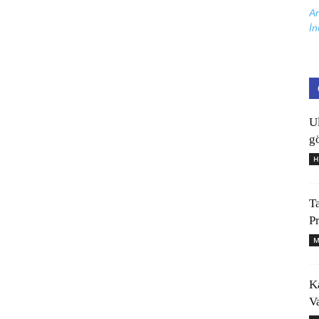
Ar
İn
U
gö
H
T
P
M
K
V