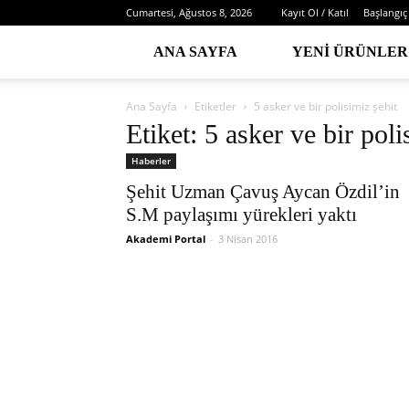
Cumartesi, Ağustos 8, 2026
Kayıt Ol / Katıl
Başlangıç
ANA SAYFA
YENI ÜRÜNLER
Ana Sayfa
Etiketler
5 asker ve bir polisimiz şehit
Etiket: 5 asker ve bir poli
Haberler
Şehit Uzman Çavuş Aycan Özdil’in
S.M paylaşımı yürekleri yaktı
Akademi Portal
-
3 Nisan 2016