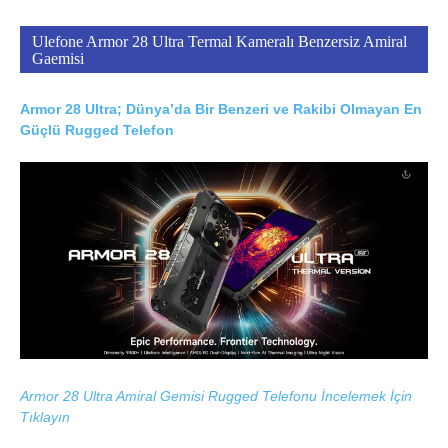
Ulefone Armor 28 Ultra Termal Kameralı Benzersiz Amiral
Gaemisi
Armor 28 Ultra; Dünya’da Bir Benzeri ve Rakibi Olmayan En
Güçlü Rugged Telefon
Armor 28 Ultra Amiral Gemisi Rugged Telefonu İncelemek İçin
Tıklayın