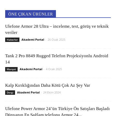
ÖNE ÇIKAN ÜRÜNLER
Ulefone Armor 28 Ultra – inceleme, test, görüş ve teknik
veriler
Akademi Portal
-
26 Ocak 2025
Haberler
Tank 2 Pro 8849 Rugged Telefon Projeksiyonlu Android
14
Akademi Portal
-
4 Ocak 2025
Manşet
Kalp Kırıklığından Daha Kötü Çok Az Şey Var
Akademi Portal
-
24 Ekim 2024
Dergi
Ulefone Power Armor 24’ün Türkiye Ön Satışları Başladı
Dünyanın En Sağlam telefonu Armor 24...