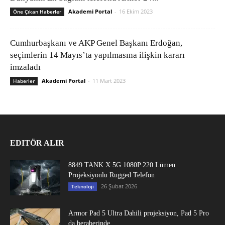
Akademi Portal
-
16 Ekim 2023
Öne Çıkan Haberler
Cumhurbaşkanı ve AKP Genel Başkanı Erdoğan,
seçimlerin 14 Mayıs’ta yapılmasına ilişkin kararı
imzaladı
Akademi Portal
-
11 Mart 2023
Haberler
EDITÖR ALIR
8849 TANK X 5G 1080P 220 Lümen
Projeksiyonlu Rugged Telefon
26 Şubat 2026
Teknoloji
Armor Pad 5 Ultra Dahili projeksiyon, Pad 5 Pro
da beraberinde...