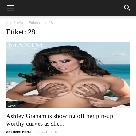
Ana Sayfa
Etiketler
28
Etiket: 28
Genel
Ashley Graham is showing off her pin-up
worthy curves as she...
Akademi Portal
-
29 Mart 2016