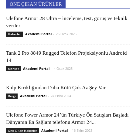
ÖNE ÇIKAN ÜRÜNLER
Ulefone Armor 28 Ultra – inceleme, test, görüş ve teknik
veriler
Akademi Portal
-
26 Ocak 2025
Haberler
Tank 2 Pro 8849 Rugged Telefon Projeksiyonlu Android
14
Akademi Portal
-
4 Ocak 2025
Manşet
Kalp Kırıklığından Daha Kötü Çok Az Şey Var
Akademi Portal
-
24 Ekim 2024
Dergi
Ulefone Power Armor 24’ün Türkiye Ön Satışları Başladı
Dünyanın En Sağlam telefonu Armor 24...
Akademi Portal
-
16 Ekim 2023
Öne Çıkan Haberler