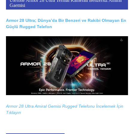
Ulefone Armor 28 Ultra Termal Kameralı Benzersiz Amiral
Gaemisi
Armor 28 Ultra; Dünya’da Bir Benzeri ve Rakibi Olmayan En
Güçlü Rugged Telefon
Armor 28 Ultra Amiral Gemisi Rugged Telefonu İncelemek İçin
Tıklayın