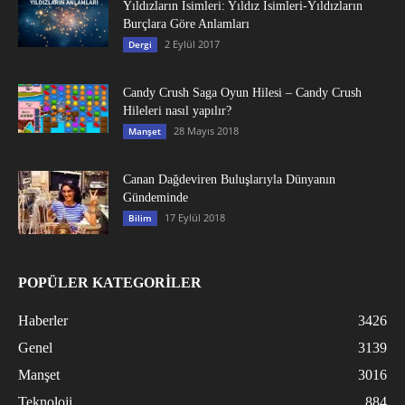
Yıldızların İsimleri: Yıldız İsimleri-Yıldızların
Burçlara Göre Anlamları
2 Eylül 2017
Dergi
Candy Crush Saga Oyun Hilesi – Candy Crush
Hileleri nasıl yapılır?
28 Mayıs 2018
Manşet
Canan Dağdeviren Buluşlarıyla Dünyanın
Gündeminde
17 Eylül 2018
Bilim
POPÜLER KATEGORİLER
Haberler
3426
Genel
3139
Manşet
3016
Teknoloji
884