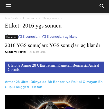
Ana Sayfa
Etiketler
2016 ygs sonucu
Etiket: 2016 ygs sonucu
Haberler
2016 YGS sonuçları: YGS sonuçları açıklandı
Akademi Portal
-
25 Mart 2016
Ulefone Armor 28 Ultra Termal Kameralı Benzersiz Amiral
Gaemisi
Armor 28 Ultra; Dünya’da Bir Benzeri ve Rakibi Olmayan En
Güçlü Rugged Telefon