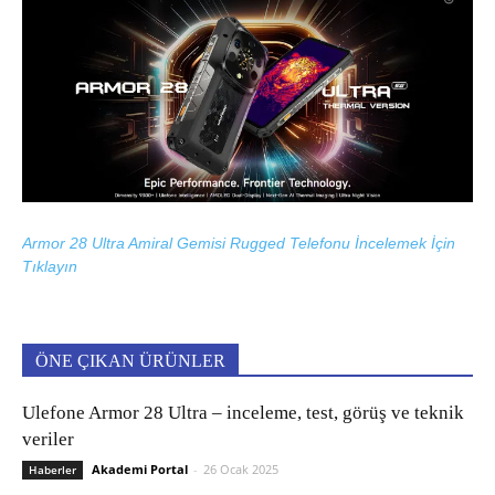
Armor 28 Ultra Amiral Gemisi Rugged Telefonu İncelemek İçin
Tıklayın
ÖNE ÇIKAN ÜRÜNLER
Ulefone Armor 28 Ultra – inceleme, test, görüş ve teknik
veriler
Akademi Portal
-
26 Ocak 2025
Haberler