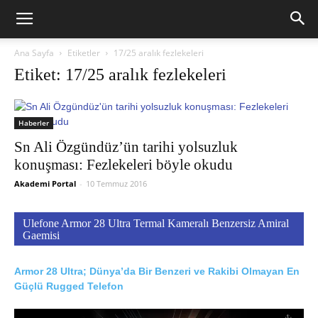
Ana Sayfa
Etiketler
17/25 aralık fezlekeleri
Etiket: 17/25 aralık fezlekeleri
Haberler
Sn Ali Özgündüz’ün tarihi yolsuzluk
konuşması: Fezlekeleri böyle okudu
Akademi Portal
-
10 Temmuz 2016
Ulefone Armor 28 Ultra Termal Kameralı Benzersiz Amiral
Gaemisi
Armor 28 Ultra; Dünya’da Bir Benzeri ve Rakibi Olmayan En
Güçlü Rugged Telefon