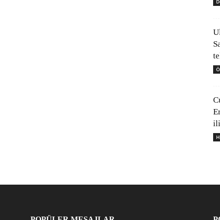
D
U
S
t
Ö
C
E
il
H
POPÜLER MESAJLAR
P