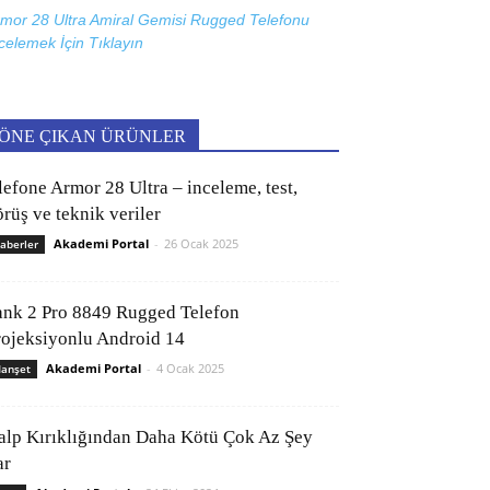
mor 28 Ultra Amiral Gemisi Rugged Telefonu
celemek İçin
Tıklayın
ÖNE ÇIKAN ÜRÜNLER
lefone Armor 28 Ultra – inceleme, test,
rüş ve teknik veriler
Akademi Portal
-
26 Ocak 2025
aberler
ank 2 Pro 8849 Rugged Telefon
rojeksiyonlu Android 14
Akademi Portal
-
4 Ocak 2025
anşet
alp Kırıklığından Daha Kötü Çok Az Şey
ar