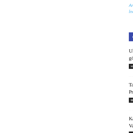
Ar
İn
U
gö
H
T
P
M
K
V