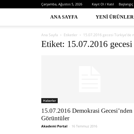
Çarşamba, Ağustos 5, 2026
Kayıt Ol / Katıl
Başlangıç
ANA SAYFA
YENI ÜRÜNLER
Ana Sayfa
Etiketler
15.07.2016 gecesi Türkiye’de 
Etiket: 15.07.2016 gecesi
Haberler
15.07.2016 Demokrasi Gecesi’nden
Görüntüler
Akademi Portal
-
16 Temmuz 2016