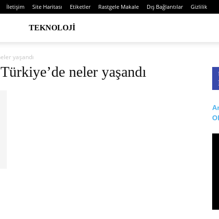
İletişim
Site Haritası
Etiketler
Rastgele Makale
Dış Bağlantılar
Gizlilik
TEKNOLOJI
neler yaşandı
 Türkiye’de neler yaşandı
Ar
O