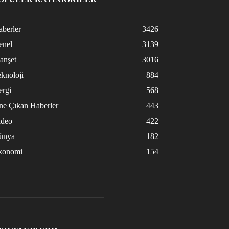
berler
3426
enel
3139
anşet
3016
knoloji
884
ergi
568
ne Çıkan Haberler
443
ideo
422
ünya
182
konomi
154