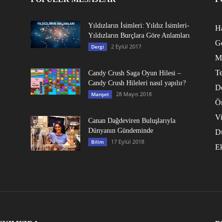
Yıldızların İsimleri: Yıldız İsimleri-
Ha
Yıldızların Burçlara Göre Anlamları
G
2 Eylül 2017
Dergi
M
Te
Candy Crush Saga Oyun Hilesi –
Candy Crush Hileleri nasıl yapılır?
D
28 Mayıs 2018
Manşet
Ö
V
Canan Dağdeviren Buluşlarıyla
Dünyanın Gündeminde
D
17 Eylül 2018
Bilim
E