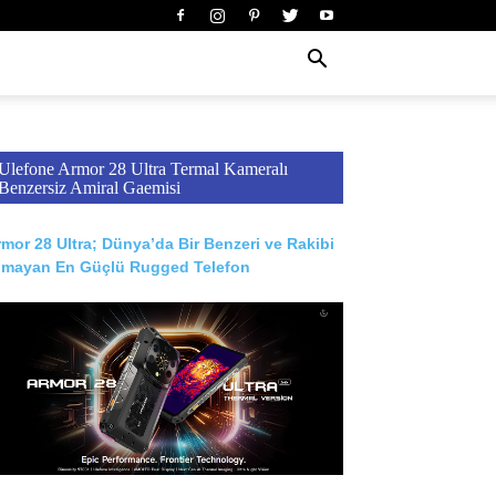
Ulefone Armor 28 Ultra Termal Kameralı
Benzersiz Amiral Gaemisi
mor 28 Ultra; Dünya’da Bir Benzeri ve Rakibi
lmayan En Güçlü Rugged Telefon