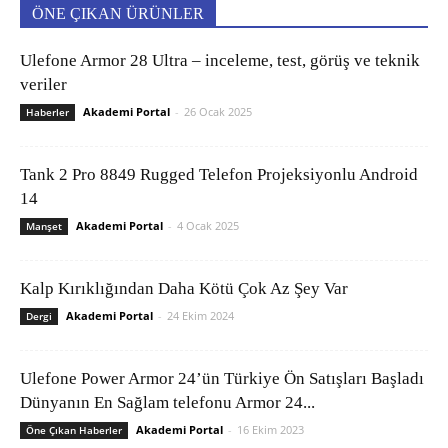
ÖNE ÇIKAN ÜRÜNLER
Ulefone Armor 28 Ultra – inceleme, test, görüş ve teknik
veriler
Akademi Portal
-
26 Ocak 2025
Haberler
Tank 2 Pro 8849 Rugged Telefon Projeksiyonlu Android
14
Akademi Portal
-
4 Ocak 2025
Manşet
Kalp Kırıklığından Daha Kötü Çok Az Şey Var
Akademi Portal
-
24 Ekim 2024
Dergi
Ulefone Power Armor 24’ün Türkiye Ön Satışları Başladı
Dünyanın En Sağlam telefonu Armor 24...
Akademi Portal
-
16 Ekim 2023
Öne Çıkan Haberler