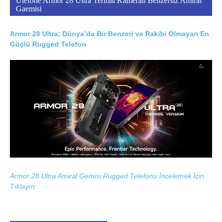
Ulefone Armor 28 Ultra Termal Kameralı Benzersiz Amiral
Gaemisi
Armor 28 Ultra; Dünya’da Bir Benzeri ve Rakibi Olmayan En
Güçlü Rugged Telefon
Armor 28 Ultra Amiral Gemisi Rugged Telefonu İncelemek İçin
Tıklayın