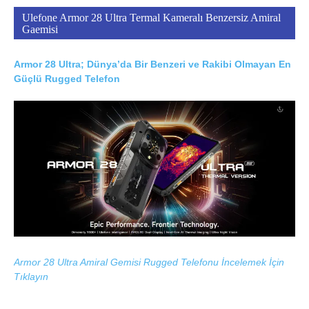
Ulefone Armor 28 Ultra Termal Kameralı Benzersiz Amiral
Gaemisi
Armor 28 Ultra; Dünya’da Bir Benzeri ve Rakibi Olmayan En
Güçlü Rugged Telefon
Armor 28 Ultra Amiral Gemisi Rugged Telefonu İncelemek İçin
Tıklayın