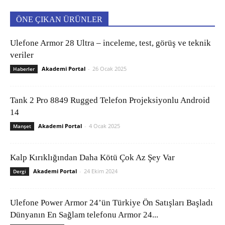
ÖNE ÇIKAN ÜRÜNLER
Ulefone Armor 28 Ultra – inceleme, test, görüş ve teknik
veriler
Akademi Portal
-
26 Ocak 2025
Haberler
Tank 2 Pro 8849 Rugged Telefon Projeksiyonlu Android
14
Akademi Portal
-
4 Ocak 2025
Manşet
Kalp Kırıklığından Daha Kötü Çok Az Şey Var
Akademi Portal
-
24 Ekim 2024
Dergi
Ulefone Power Armor 24’ün Türkiye Ön Satışları Başladı
Dünyanın En Sağlam telefonu Armor 24...