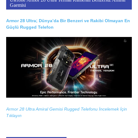
Gaemisi
Armor 28 Ultra; Dünya’da Bir Benzeri ve Rakibi Olmayan En
Güçlü Rugged Telefon
Armor 28 Ultra Amiral Gemisi Rugged Telefonu İncelemek İçin
Tıklayın