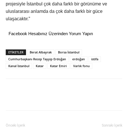
projesiyle İstanbul çok daha farklı bir görünüme ve
uluslararası anlamda da çok daha farklı bir güce
ulaşacaktır.”
Facebook Hesabınız Üzerinden Yorum Yapın
ETİKETLER
Berat Albayrak
Borsa İstanbul
Cumhurbaşkanı Recep Tayyip Erdoğan
erdoğan
istifa
Kanal İstanbul
Katar
Katar Emiri
Varlık fonu
Önceki İçerik
Sonraki İçerik