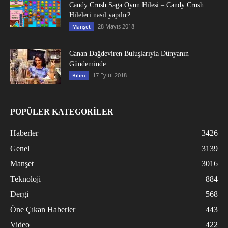
Candy Crush Saga Oyun Hilesi – Candy Crush
Hileleri nasıl yapılır?
28 Mayıs 2018
Manşet
Canan Dağdeviren Buluşlarıyla Dünyanın
Gündeminde
17 Eylül 2018
Bilim
POPÜLER KATEGORİLER
Haberler
3426
Genel
3139
Manşet
3016
Teknoloji
884
Dergi
568
Öne Çıkan Haberler
443
Video
422