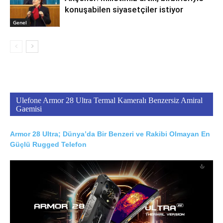
konuşabilen siyasetçiler istiyor
Genel
Ulefone Armor 28 Ultra Termal Kameralı Benzersiz Amiral
Gaemisi
Armor 28 Ultra; Dünya’da Bir Benzeri ve Rakibi Olmayan En
Güçlü Rugged Telefon