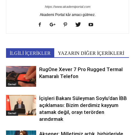
https://www.akademiportal.com
Akademi Portal kâr amacı gütmez.
İLGİLİ İÇERİKLER
YAZARIN DİĞER İÇERİKLERİ
RugOne Xever 7 Pro Rugged Termal
Kamaralı Telefon
Genel
İçişleri Bakanı Süleyman Soylu’dan İBB
açıklaması: Bizim derdimiz kayyum
atamak değil, orayı terörden
Genel
arındırmak
Akşener: Milletimiz artık, birbirleriyle