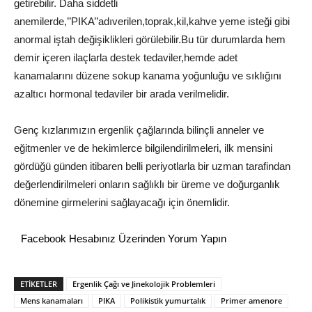
getirebilir. Daha siddetli
anemilerde,’’PIKA’’adıverilen,toprak,kil,kahve yeme isteği gibi
anormal iştah değişiklikleri görülebilir.Bu tür durumlarda hem
demir içeren ilaçlarla destek tedaviler,hemde adet
kanamalarını düzene sokup kanama yoğunluğu ve sıklığını
azaltıcı hormonal tedaviler bir arada verilmelidir.
Genç kızlarımızın ergenlik çağlarında bilinçli anneler ve
eğitmenler ve de hekimlerce bilgilendirilmeleri, ilk mensini
gördüğü günden itibaren belli periyotlarla bir uzman tarafindan
değerlendirilmeleri onların sağlıklı bir üreme ve doğurganlık
dönemine girmelerini sağlayacağı için önemlidir.
Facebook Hesabınız Üzerinden Yorum Yapın
ETİKETLER
Ergenlik Çağı ve Jinekolojik Problemleri
Mens kanamaları
PIKA
Polikistik yumurtalık
Primer amenore