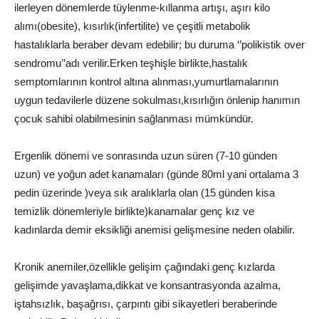
ilerleyen dönemlerde tüylenme-kıllanma artışı, aşırı kilo
alımı(obesite), kısırlık(infertilite) ve çeşitli metabolik
hastalıklarla beraber devam edebilir; bu duruma ‘’polikistik over
sendromu’’adı verilir.Erken teşhişle birlikte,hastalık
semptomlarının kontrol altına alınması,yumurtlamalarının
uygun tedavilerle düzene sokulması,kısırlığın önlenip hanımın
çocuk sahibi olabilmesinin sağlanması mümkündür.
Ergenlik dönemi ve sonrasında uzun süren (7-10 günden
uzun) ve yoğun adet kanamaları (günde 80ml yani ortalama 3
pedin üzerinde )veya sık aralıklarla olan (15 günden kisa
temizlik dönemleriyle birlikte)kanamalar genç kız ve
kadınlarda demir eksikliği anemisi gelişmesine neden olabilir.
Kronik anemiler,özellikle gelişim çağındaki genç kızlarda
gelişimde yavaşlama,dikkat ve konsantrasyonda azalma,
iştahsızlık, başağrısı, çarpıntı gibi sikayetleri beraberinde