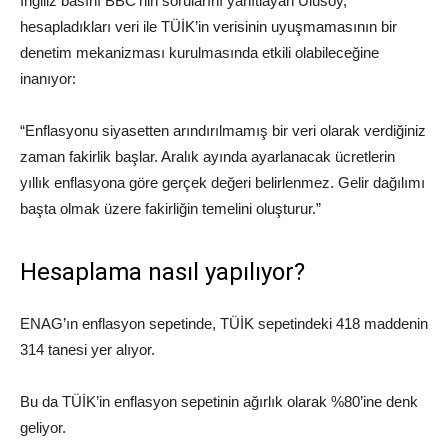
İngiliz basını BBC’nin sorularını yanıtlayan Ulusoy,
hesapladıkları veri ile TÜİK’in verisinin uyuşmamasının bir
denetim mekanizması kurulmasında etkili olabileceğine
inanıyor:
“Enflasyonu siyasetten arındırılmamış bir veri olarak verdiğiniz
zaman fakirlik başlar. Aralık ayında ayarlanacak ücretlerin
yıllık enflasyona göre gerçek değeri belirlenmez. Gelir dağılımı
başta olmak üzere fakirliğin temelini oluşturur.”
Hesaplama nasıl yapılıyor?
ENAG’ın enflasyon sepetinde, TÜİK sepetindeki 418 maddenin
314 tanesi yer alıyor.
Bu da TÜİK’in enflasyon sepetinin ağırlık olarak %80’ine denk
geliyor.