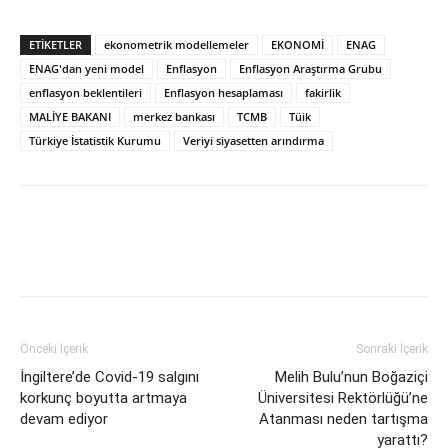
ETİKETLER
ekonometrik modellemeler
EKONOMİ
ENAG
ENAG'dan yeni model
Enflasyon
Enflasyon Araştırma Grubu
enflasyon beklentileri
Enflasyon hesaplaması
fakirlik
MALİYE BAKANI
merkez bankası
TCMB
Tüik
Türkiye İstatistik Kurumu
Veriyi siyasetten arındırma
Önceki İçerik
Sonraki İçerik
İngiltere’de Covid-19 salgını
Melih Bulu’nun Boğaziçi
korkunç boyutta artmaya
Üniversitesi Rektörlüğü’ne
devam ediyor
Atanması neden tartışma
yarattı?