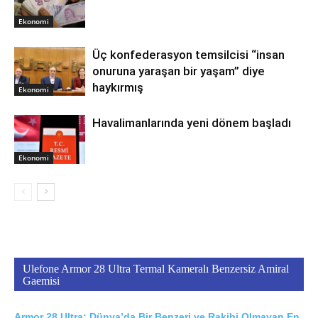
Ekonomi
Üç konfederasyon temsilcisi “insan
onuruna yaraşan bir yaşam” diye
haykırmış
Ekonomi
Havalimanlarında yeni dönem başladı
Ekonomi
Ulefone Armor 28 Ultra Termal Kameralı Benzersiz Amiral
Gaemisi
Armor 28 Ultra; Dünya’da Bir Benzeri ve Rakibi Olmayan En