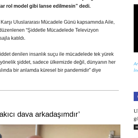
lar rol model gibi lanse edilmesin” dedi.
 Karşı Uluslararası Mücadele Günü kapsamında Aile,
 düzenlenen “Şiddetle Mücadelede Televizyon
jla katıldı.
iddet denilen insanlık suçu ile mücadelede tek yürek
yönelik şiddet, sadece ülkemizde değil, dünyanın her
Ar
slında bir anlamda küresel bir pandemidir” diye
İn
U
Çakıcı dava arkadaşımdır’
gö
H