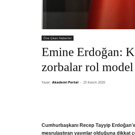
Öne Çıkan Haberler
Emine Erdoğan: Ka
zorbalar rol model
Yazar:
Akademi Portal
-
25 Kasım 2020
Cumhurbaşkanı Recep Tayyip Erdoğan’ın 
meşrulaştıran yayınlar olduğuna dikkat ç