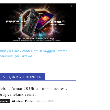
mor 28 Ultra Amiral Gemisi Rugged Telefonu
celemek İçin
Tıklayın
ÖNE ÇIKAN ÜRÜNLER
lefone Armor 28 Ultra – inceleme, test,
rüş ve teknik veriler
Akademi Portal
-
26 Ocak 2025
aberler