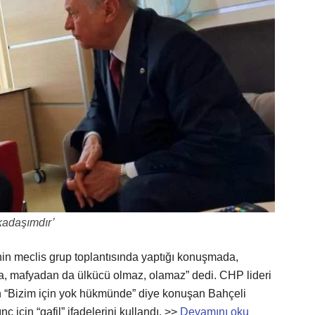
kadaşımdır’
in meclis grup toplantısında yaptığı konuşmada,
a, mafyadan da ülkücü olmaz, olamaz” dedi. CHP lideri
için “Bizim için yok hükmünde” diye konuşan Bahçeli
nç için “gafil” ifadelerini kullandı. >>
Devamını oku