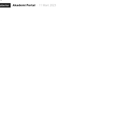
Akademi Portal
-
11 Mart 2023
aberler