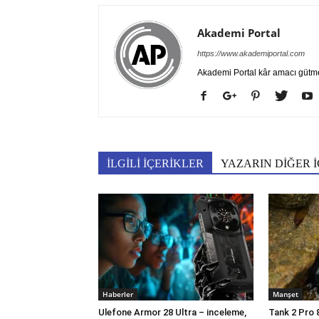
Akademi Portal
https://www.akademiportal.com
Akademi Portal kâr amacı gütm
İLGİLİ İÇERİKLER
YAZARIN DİĞER İ
Haberler
Manşet
Ulefone Armor 28 Ultra – inceleme,
Tank 2 Pro 