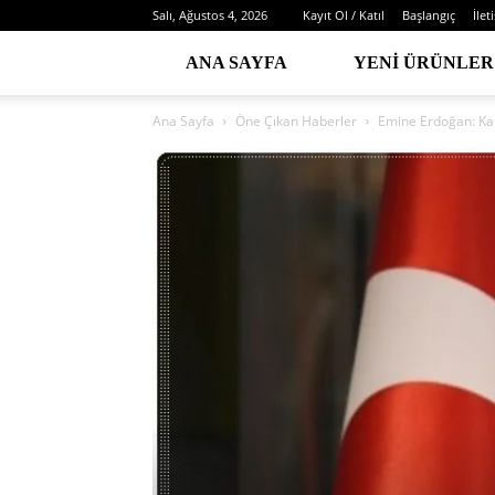
Salı, Ağustos 4, 2026
Kayıt Ol / Katıl
Başlangıç
İlet
ANA SAYFA
YENI ÜRÜNLER
Ana Sayfa
Öne Çıkan Haberler
Emine Erdoğan: Kat