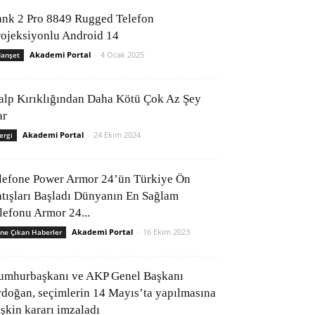
ank 2 Pro 8849 Rugged Telefon
rojeksiyonlu Android 14
Akademi Portal
-
4 Ocak 2025
anşet
alp Kırıklığından Daha Kötü Çok Az Şey
ar
Akademi Portal
-
24 Ekim 2024
ergi
lefone Power Armor 24’ün Türkiye Ön
atışları Başladı Dünyanın En Sağlam
elefonu Armor 24...
Akademi Portal
-
16 Ekim 2023
ne Çıkan Haberler
umhurbaşkanı ve AKP Genel Başkanı
rdoğan, seçimlerin 14 Mayıs’ta yapılmasına
işkin kararı imzaladı