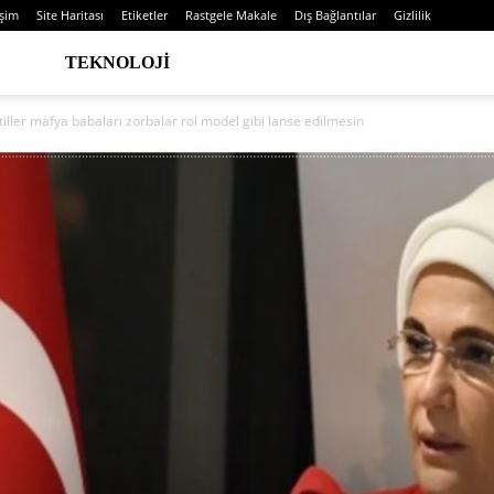
işim
Site Haritası
Etiketler
Rastgele Makale
Dış Bağlantılar
Gizlilik
TEKNOLOJI
iller mafya babaları zorbalar rol model gibi lanse edilmesin