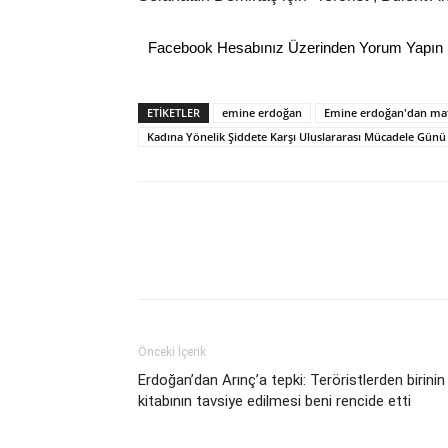
Facebook Hesabınız Üzerinden Yorum Yapın
ETİKETLER
emine erdoğan
Emine erdoğan'dan mafy
Kadına Yönelik Şiddete Karşı Uluslararası Mücadele Günü
Önceki İçerik
Erdoğan’dan Arınç’a tepki: Teröristlerden birinin
kitabının tavsiye edilmesi beni rencide etti