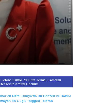
Ulefone Armor 28 Ultra Termal Kameralı
Benzersiz Amiral Gaemisi
mor 28 Ultra; Dünya’da Bir Benzeri ve Rakibi
lmayan En Güçlü Rugged Telefon