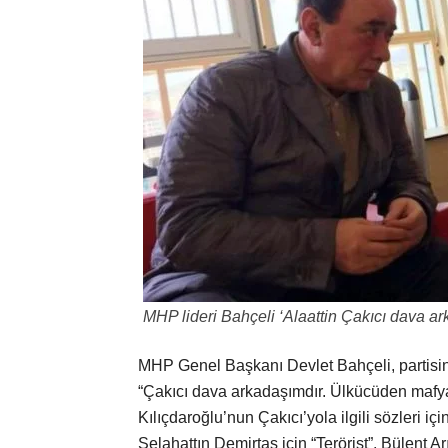
MHP lideri Bahçeli ‘Alaattin Çakıcı dava ar
MHP Genel Başkanı Devlet Bahçeli, partisin
“Çakıcı dava arkadaşımdır. Ülkücüden mafy
Kılıçdaroğlu’nun Çakıcı’yola ilgili sözleri 
Selahattın Demirtaş için “Terörist”, Bülent Arı