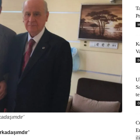
T
P
M
K
V
D
U
S
t
Ö
kadaşımdır’
C
E
arkadaşımdır’
il