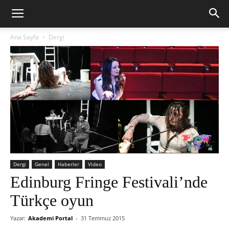
Ana Sayfa
Dergi
Dergi
Genel
Haberler
Video
Edinburg Fringe Festivali’nde
Türkçe oyun
Yazar:
Akademi Portal
-
31 Temmuz 2015