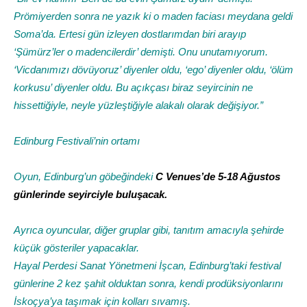
Prömiyerden sonra ne yazık ki o maden faciası meydana geldi
Soma’da. Ertesi gün izleyen dostlarımdan biri arayıp
‘Şümürz’ler o madencilerdir’ demişti. Onu unutamıyorum.
‘Vicdanımızı dövüyoruz’ diyenler oldu, ‘ego’ diyenler oldu, ‘ölüm
korkusu’ diyenler oldu. Bu açıkçası biraz seyircinin ne
hissettiğiyle, neyle yüzleştiğiyle alakalı olarak değişiyor.”
Edinburg Festivali’nin ortamı
Oyun, Edinburg’un göbeğindeki
C Venues’de 5-18 Ağustos
günlerinde seyirciyle buluşacak
.
Ayrıca oyuncular, diğer gruplar gibi, tanıtım amacıyla şehirde
küçük gösteriler yapacaklar.
Hayal Perdesi Sanat Yönetmeni İşcan, Edinburg’taki festival
günlerine 2 kez şahit olduktan sonra, kendi prodüksiyonlarını
İskoçya’ya taşımak için kolları sıvamış.