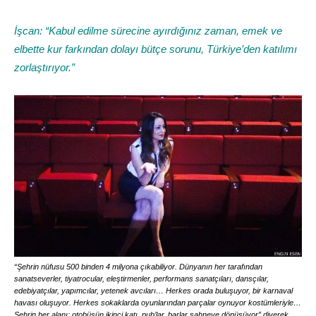
İşcan: “Kabul edilme sürecine ayırdığınız zaman, emek ve
elbette kur farkından dolayı bütçe sorunu, Türkiye’den katılımı
zorlaştırıyor.”
“Şehrin nüfusu 500 binden 4 milyona çıkabiliyor. Dünyanın her tarafından
sanatseverler, tiyatrocular, eleştirmenler, performans sanatçıları, dansçılar,
edebiyatçılar, yapımcılar, yetenek avcıları… Herkes orada buluşuyor, bir karnaval
havası oluşuyor. Herkes sokaklarda oyunlarından parçalar oynuyor kostümleriyle…
Şehrin her alanı; otobüsün ikinci katı, pub’lar, barlar sahneye dönüşüyor” diyerek