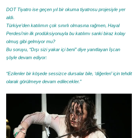
DOT Tiyatro ise geçen yıl bir okuma tiyatrosu projesiyle yer
aldı.
Türkiye’den katılımın çok sınırlı olmasına rağmen, Hayal
Perdesi’nin ilk prodüksiyonuyla bu katılımı sanki biraz kolay
olmuş gibi gelmiyor mu?
Bu soruyu, “Dışı sizi yakar içi beni” diye yanıtlayan İşcan
şöyle devam ediyor:
“Ezilenler bir köşede sessizce dursalar bile, ‘diğerleri’ için tehdit
olarak görülmeye devam edilecekler.”