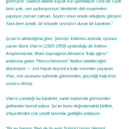
görmüyor. Sadece ailenin küçük kızı görebiliyor. Ona da ‘Öyle
birisi yok, sen uyduruyorsun’ denilerek deli muamelesi
yapılıyor zaman zaman. Seyirci onun orada olduğunu görüyor.
Yara bere içinde, bir köşede sessizce duran bir karakter.”
İşcan’ın aktardığına göre, Şümürz kelimesi aslında, oyunun
yazarı Boris Vian’ın (1920-1959) uydurduğu bir kelime.
Araştırmacılar, ilham kaynağının Almanca “kalp ağrısı”
anlamına gelen “Herzschmerzen” ifadesi olabileceğini
düşünüyor — zira hayatı boyunca kalp sorunları yaşayan
Vian, son oyununu sahnede göremeden, geçirdiği kalp krizi
sonucu ölmüş.
Vian’ın yarattığı bu karakter, sanki toplumda görmezden
gelinenleri temsil ediyor. İşcan bunu doğrulamakla birlikte,
izleyicilerden çok çeşitli tanımlar geldiğini anlatıyor:
“Bir ev hanımı ‘Ben de bu evin Şümürz’üyüm’ demişti.