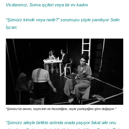
Vicdanımız, Soma işçileri veya bir ev kadını
“Şümürz kimdir veya nedir?” sorumuzu şöyle yanıtlıyor Selin
İşcan:
“Şümürz’ün tanımı, seyircinin ne hissettiğine, neyle yüzleştiğine göre değişiyor.”
“Şümürz aileyle birlikte aslında orada yaşıyor fakat aile onu