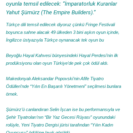
oyunla temsil edilecek: “İmparatorluk Kuranlar
Yahut Şümürz (The Empire Builders).”
Türkçe dili temsil edilecek diyoruz çünkü Fringe Festivali
boyunca sahne alacak 49 ülkeden 3 bini aşkın oyun içinde,
İngilizce üstyazıyla Türkçe oynanacak tek oyun bu
Beyoğlu Hayal Kahvesi bünyesindeki Hayal Perdesi’nin ilk
prodüksiyonu olan oyun Türkiye’de pek çok ödül aldı.
Makedonyalı Aleksandar Popovski’nin Afife Tiyatro
Ödülleri’nde “Yılın En Başarılı Yönetmeni” seçilmesi bunlara
örnek.
Şümürz’ü canlandıran Selin İşcan ise bu performansıyla ve
Şehir Tiyatroları’nın “Bir Yaz Gecesi Rüyası” oyunundaki
rolüyle, Yeni Tiyatro Dergisi jürisi tarafından “Yılın Kadın
Oyuncusu” ödülüne layık görüldü.