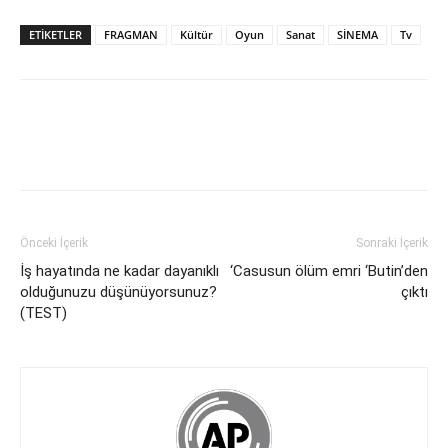
ETİKETLER
FRAGMAN
Kültür
Oyun
Sanat
SİNEMA
Tv
Önceki İçerik
Sonraki İçerik
İş hayatında ne kadar dayanıklı
‘Casusun ölüm emri ‘Butin’den
olduğunuzu düşünüyorsunuz?
çıktı
(TEST)