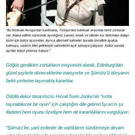
“Bu festivale Avrupa’dan katılmakla, Türkiye’den katılmak arasında farklı zorluklar
var. Kabul edilme sürecinde ayırdığınız zaman, emek ve elbette kur farkından dolayı
bizim için bütçe açısından. Ayrıca alternatif sahneler burada öncelikle ayakta
kalmaya, sadece bilet gelirleriyle sahnelerini açık tutmaya çalışıyor. Kültür sanata
ayrılan bütçe yetersiz kalıyor.”
Göğüs gerdikleri zorlukların meyvesini alarak, Edinburg’dan
güzel şeylerle döneceklerine inanıyorlar ve Şümürz’ü dünyanın
farklı yerlerine taşımakta kararlılar.
Ödüllü dekor tasarımcısı Hırvat Sven Jonke’nin “sırtta
taşınabilecek bir oyun” için çalıştığını dile getiren İşcan’ın şu
ifadeleri hem oyunu özetliyor hem de kararlılıklarını vurguluyor:
“Şümürz’ler, yani ezilenler de varlıklarını sürdürmeye devam