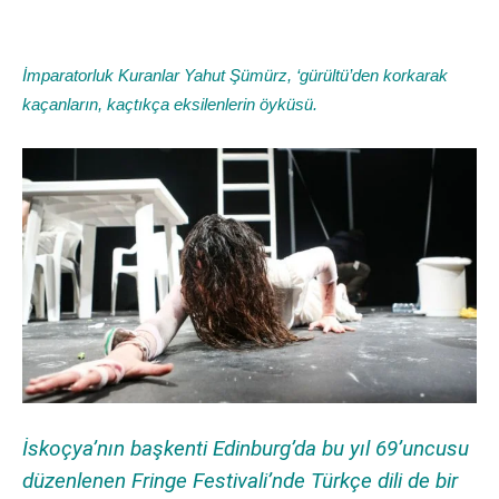
İmparatorluk Kuranlar Yahut Şümürz, ‘gürültü’den korkarak
kaçanların, kaçtıkça eksilenlerin öyküsü.
İskoçya’nın başkenti Edinburg’da bu yıl 69’uncusu
düzenlenen Fringe Festivali’nde Türkçe dili de bir