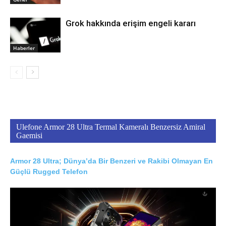
Grok hakkında erişim engeli kararı
Haberler
Ulefone Armor 28 Ultra Termal Kameralı Benzersiz Amiral
Gaemisi
Armor 28 Ultra; Dünya’da Bir Benzeri ve Rakibi Olmayan En
Güçlü Rugged Telefon