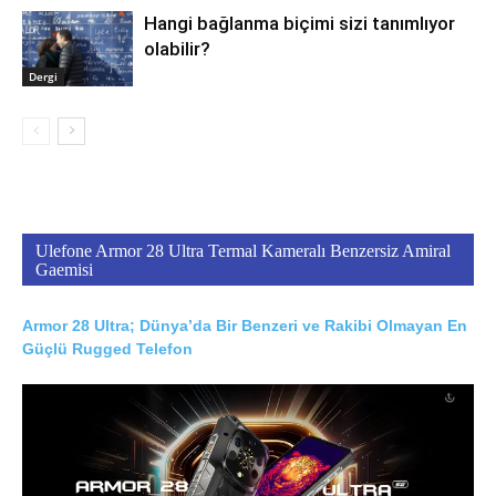
Hangi bağlanma biçimi sizi tanımlıyor
olabilir?
Dergi
Ulefone Armor 28 Ultra Termal Kameralı Benzersiz Amiral
Gaemisi
Armor 28 Ultra; Dünya’da Bir Benzeri ve Rakibi Olmayan En
Güçlü Rugged Telefon