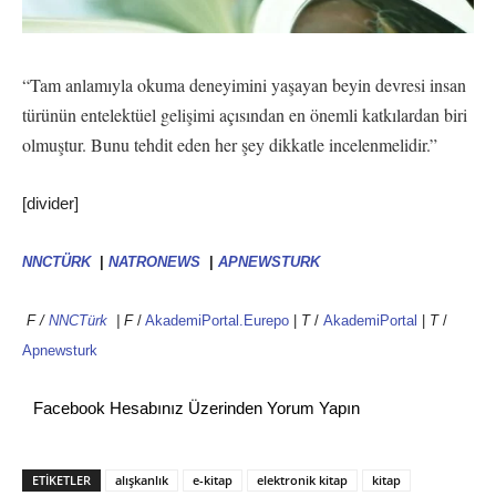
“Tam anlamıyla okuma deneyimini yaşayan beyin devresi insan
türünün entelektüel gelişimi açısından en önemli katkılardan biri
olmuştur. Bunu tehdit eden her şey dikkatle incelenmelidir.”
[divider]
NNCTÜRK
|
NATRONEWS
|
APNEWSTURK
F /
NNCTürk
|
F
/
AkademiPortal.Eurepo
|
T
/
AkademiPortal
|
T
/
Apnewsturk
Facebook Hesabınız Üzerinden Yorum Yapın
ETİKETLER
alışkanlık
e-kitap
elektronik kitap
kitap