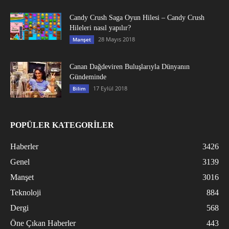
Candy Crush Saga Oyun Hilesi – Candy Crush
Hileleri nasıl yapılır?
28 Mayıs 2018
Manşet
Canan Dağdeviren Buluşlarıyla Dünyanın
Gündeminde
17 Eylül 2018
Bilim
POPÜLER KATEGORİLER
Haberler
3426
Genel
3139
Manşet
3016
Teknoloji
884
Dergi
568
Öne Çıkan Haberler
443