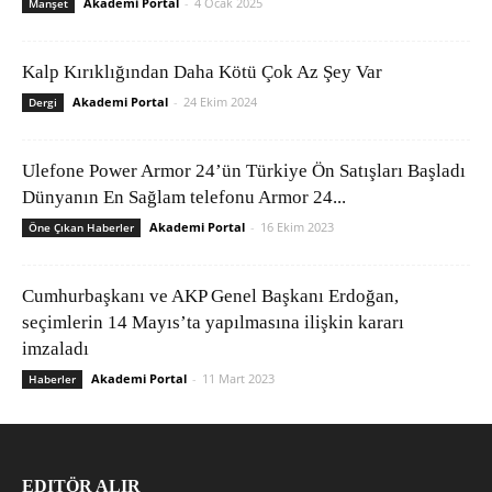
Akademi Portal
-
4 Ocak 2025
Manşet
Kalp Kırıklığından Daha Kötü Çok Az Şey Var
Akademi Portal
-
24 Ekim 2024
Dergi
Ulefone Power Armor 24’ün Türkiye Ön Satışları Başladı
Dünyanın En Sağlam telefonu Armor 24...
Akademi Portal
-
16 Ekim 2023
Öne Çıkan Haberler
Cumhurbaşkanı ve AKP Genel Başkanı Erdoğan,
seçimlerin 14 Mayıs’ta yapılmasına ilişkin kararı
imzaladı
Akademi Portal
-
11 Mart 2023
Haberler
EDITÖR ALIR