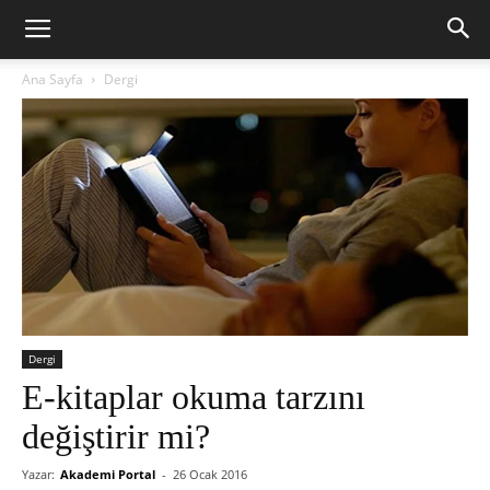
Ana Sayfa
Dergi
Dergi
E-kitaplar okuma tarzını
değiştirir mi?
Yazar:
Akademi Portal
-
26 Ocak 2016