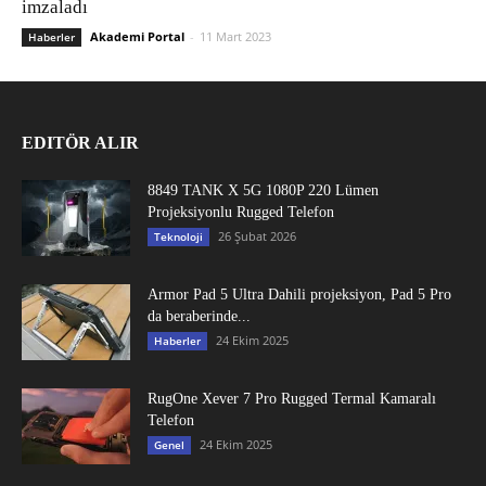
imzaladı
Akademi Portal
-
11 Mart 2023
Haberler
EDITÖR ALIR
8849 TANK X 5G 1080P 220 Lümen
Projeksiyonlu Rugged Telefon
26 Şubat 2026
Teknoloji
Armor Pad 5 Ultra Dahili projeksiyon, Pad 5 Pro
da beraberinde...
24 Ekim 2025
Haberler
RugOne Xever 7 Pro Rugged Termal Kamaralı
Telefon
24 Ekim 2025
Genel