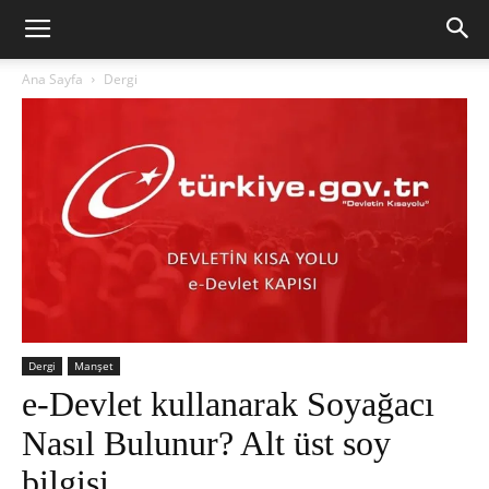
Ana Sayfa
Dergi
Dergi
Manşet
e-Devlet kullanarak Soyağacı
Nasıl Bulunur? Alt üst soy
bilgisi