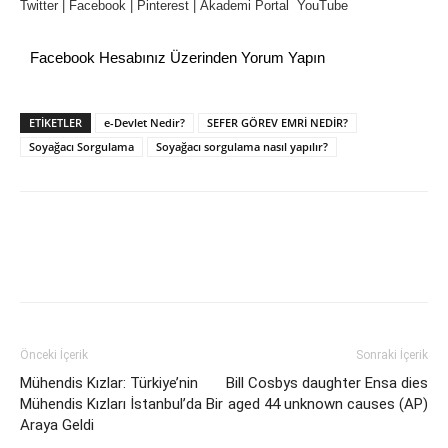
Twitter
|
Facebook
| P
interest
|
Akademi Portal
YouTube
Facebook Hesabınız Üzerinden Yorum Yapın
ETİKETLER
e-Devlet Nedir?
SEFER GÖREV EMRİ NEDİR?
Soyağacı Sorgulama
Soyağacı sorgulama nasıl yapılır?
Önceki İçerik
Sonraki İçerik
Mühendis Kızlar: Türkiye’nin
Bill Cosbys daughter Ensa dies
Mühendis Kızları İstanbul’da Bir
aged 44 unknown causes (AP)
Araya Geldi