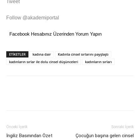
Tweet
Follow @akademiportal
Facebook Hesabınız Üzerinden Yorum Yapın
ETİKETLER
kadına dair
Kadınla cinsel sırlarını payşlaştı
kadınların sırlar ile dolu cinsel düşünceleri
kadınların sırları
Önceki İçerik
Sonraki İçerik
İngiliz Basınından Özet
Çocuğun başına gelen cinsel