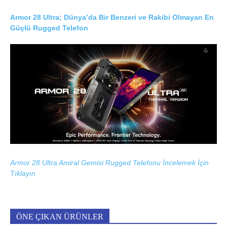
Armor 28 Ultra; Dünya’da Bir Benzeri ve Rakibi Olmayan En
Güçlü Rugged Telefon
Armor 28 Ultra Amiral Gemisi Rugged Telefonu İncelemek İçin
Tıklayın
ÖNE ÇIKAN ÜRÜNLER