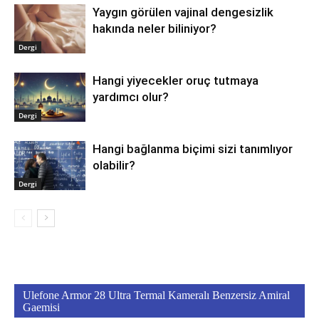
Yaygın görülen vajinal dengesizlik
hakında neler biliniyor?
Dergi
Hangi yiyecekler oruç tutmaya
yardımcı olur?
Dergi
Hangi bağlanma biçimi sizi tanımlıyor
olabilir?
Dergi
Ulefone Armor 28 Ultra Termal Kameralı Benzersiz Amiral
Gaemisi