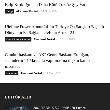
Kalp Kırıklığından Daha Kötü Çok Az Şey Var
Akademi Portal
-
24 Ekim 2024
Dergi
Ulefone Power Armor 24’ün Türkiye Ön Satışları Başladı
Dünyanın En Sağlam telefonu Armor 24...
Akademi Portal
-
16 Ekim 2023
Öne Çıkan Haberler
Cumhurbaşkanı ve AKP Genel Başkanı Erdoğan,
seçimlerin 14 Mayıs’ta yapılmasına ilişkin kararı
imzaladı
Akademi Portal
-
11 Mart 2023
Haberler
EDITÖR ALIR
8849 TANK X 5G 1080P 220 Lümen