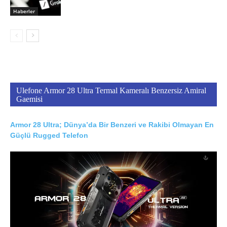
Haberler
Ulefone Armor 28 Ultra Termal Kameralı Benzersiz Amiral
Gaemisi
Armor 28 Ultra; Dünya’da Bir Benzeri ve Rakibi Olmayan En
Güçlü Rugged Telefon