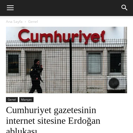
Ana Sayfa
Genel
Genel
Manşet
Cumhuriyet gazetesinin
internet sitesine Erdoğan
ablukası