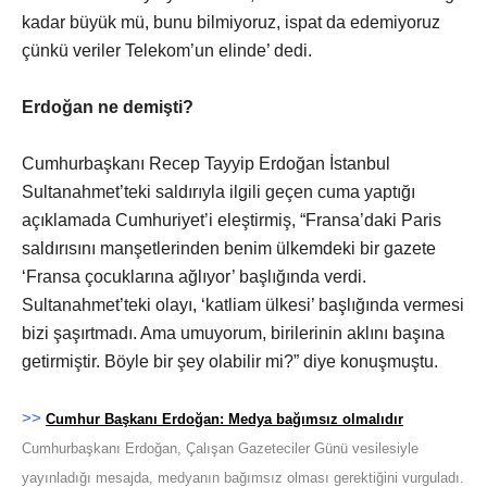
kadar büyük mü, bunu bilmiyoruz, ispat da edemiyoruz
çünkü veriler Telekom’un elinde’ dedi.
Erdoğan ne demişti?
Cumhurbaşkanı Recep Tayyip Erdoğan İstanbul
Sultanahmet’teki saldırıyla ilgili geçen cuma yaptığı
açıklamada Cumhuriyet’i eleştirmiş, “Fransa’daki Paris
saldırısını manşetlerinden benim ülkemdeki bir gazete
‘Fransa çocuklarına ağlıyor’ başlığında verdi.
Sultanahmet’teki olayı, ‘katliam ülkesi’ başlığında vermesi
bizi şaşırtmadı. Ama umuyorum, birilerinin aklını başına
getirmiştir. Böyle bir şey olabilir mi?” diye konuşmuştu.
>>
Cumhur Başkanı Erdoğan: Medya bağımsız olmalıdır
Cumhurbaşkanı Erdoğan, Çalışan Gazeteciler Günü vesilesiyle
yayınladığı mesajda, medyanın bağımsız olması gerektiğini vurguladı.