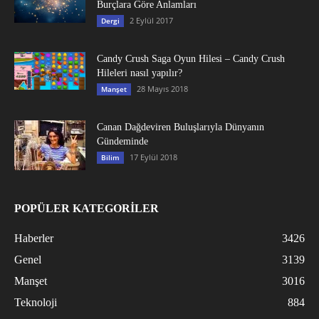
Burçlara Göre Anlamları
2 Eylül 2017
Dergi
Candy Crush Saga Oyun Hilesi – Candy Crush
Hileleri nasıl yapılır?
28 Mayıs 2018
Manşet
Canan Dağdeviren Buluşlarıyla Dünyanın
Gündeminde
17 Eylül 2018
Bilim
POPÜLER KATEGORİLER
Haberler
3426
Genel
3139
Manşet
3016
Teknoloji
884