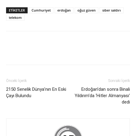
ETİKETLER
Cumhuriyet
erdoğan
oğuz güven
siber saldırı
telekom
Önceki İçerik
Sonraki İçerik
2150 Senelik Dünya’nın En Eski
Erdoğan’dan sonra Binali
Çayı Bulundu
Yıldırım’da ‘Hitler Almanyası’
dedi