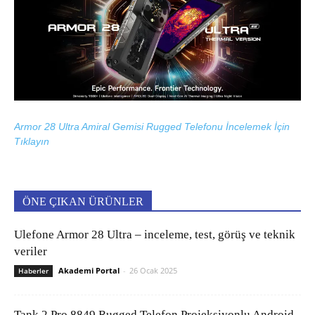
Armor 28 Ultra Amiral Gemisi Rugged Telefonu İncelemek İçin
Tıklayın
ÖNE ÇIKAN ÜRÜNLER
Ulefone Armor 28 Ultra – inceleme, test, görüş ve teknik
veriler
Akademi Portal
-
26 Ocak 2025
Haberler
Tank 2 Pro 8849 Rugged Telefon Projeksiyonlu Android