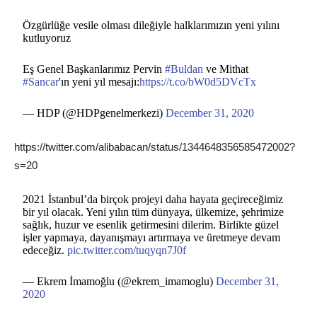
Özgürlüğe vesile olması dileğiyle halklarımızın yeni yılını
kutluyoruz
Eş Genel Başkanlarımız Pervin
#Buldan
ve Mithat
#Sancar
'ın yeni yıl mesajı:
https://t.co/bW0d5DVcTx
— HDP (@HDPgenelmerkezi)
December 31, 2020
https://twitter.com/alibabacan/status/1344648356585472002?
s=20
2021 İstanbul’da birçok projeyi daha hayata geçireceğimiz
bir yıl olacak. Yeni yılın tüm dünyaya, ülkemize, şehrimize
sağlık, huzur ve esenlik getirmesini dilerim. Birlikte güzel
işler yapmaya, dayanışmayı artırmaya ve üretmeye devam
edeceğiz.
pic.twitter.com/tuqyqn7J0f
— Ekrem İmamoğlu (@ekrem_imamoglu)
December 31,
2020