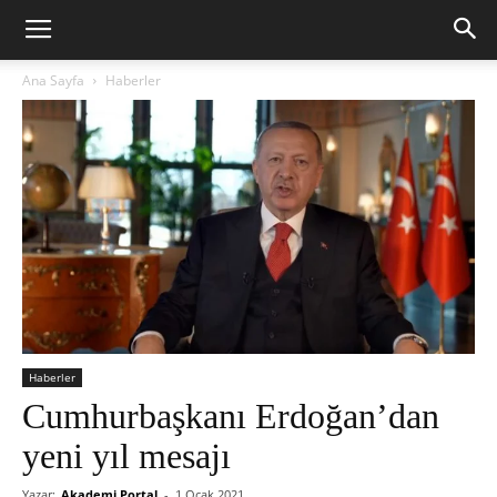
Ana Sayfa
Haberler
Haberler
Cumhurbaşkanı Erdoğan’dan
yeni yıl mesajı
Yazar:
Akademi Portal
-
1 Ocak 2021