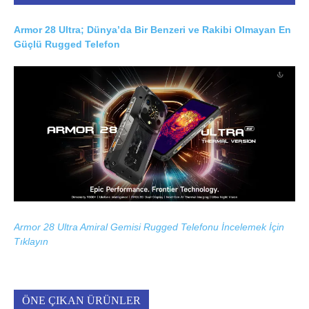
Armor 28 Ultra; Dünya’da Bir Benzeri ve Rakibi Olmayan En
Güçlü Rugged Telefon
Armor 28 Ultra Amiral Gemisi Rugged Telefonu İncelemek İçin
Tıklayın
ÖNE ÇIKAN ÜRÜNLER