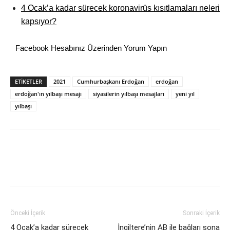
4 Ocak’a kadar sürecek koronavirüs kısıtlamaları neleri
kapsıyor?
Facebook Hesabınız Üzerinden Yorum Yapın
ETİKETLER
2021
Cumhurbaşkanı Erdoğan
erdoğan
erdoğan'ın yılbaşı mesajı
siyasilerin yılbaşı mesajları
yeni yıl
yılbaşı
Önceki İçerik
Sonraki İçerik
4 Ocak’a kadar sürecek
İngiltere’nin AB ile bağları sona