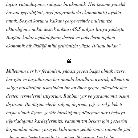
hiçbir vatandaşımızı sahipsiz bırakmadık. Her kesime yönelik
hayata geçirdiğimiz özel programlarla ekonomimizi ayakta
tuttuk. Sosyal koruma kalkanı çerçevesinde milletimize
aktardığımız nakdi destek miktarı 45,5 milyar liraya yaklaştı.
Bugüne kadar açıkladığımız destek ve paketlerin toplam
ekonomik büyüklüğü milli gelirimizin yüzde 10’unu buldu.”
Milletimin her bir ferdinden, yılbaşı gecesi başta olmak üzere,
her gün ve hayatlarının her anında kurallara uyarak, ülkemizin
salgın musibetinin üstesinden bir an önce gelme mücadelesine
destek vermelerini istiyorum. Rabbim yar ve yardımcımız olsun
diyorum. Bu düşüncelerle salgın, deprem, çığ ve sel felaketi
başta olmak üzere, geride bıraktığımız dönemde dar-ı bekaya
uğurladığımız kardeşlerimizi; vatanımızın bekası için gözlerini
kırpmadan ölüme yürüyen kahraman şehitlerimizi rahmetle yâd
ediyor, gazilerimize sıhhat ve afiyet diliyorum. Yeni yılın