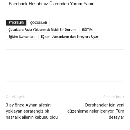
Facebook Hesabınız Üzerinden Yorum Yapın
ETİKETLER
ÇOCUKLAR
Çocuklara Fazla Yüklenmek Riskli Bir Durum
EĞİTİM
Eğitim Uzmanları
Eğitim Uzmanların dan Bireylere Uyarı
Önceki İçerik
Sonraki İçerik
3 ay önce Ayhan ailesini
Dershaneler için yeni
yoklayan esrarengiz bir
düzenleme neler içeriyor. Tüm
hastalık ailenin kabusu oldu.
detaylar