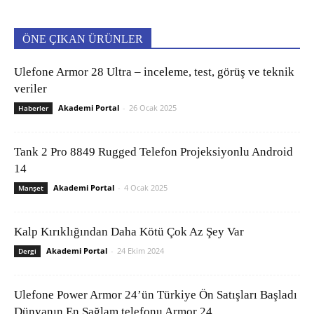
ÖNE ÇIKAN ÜRÜNLER
Ulefone Armor 28 Ultra – inceleme, test, görüş ve teknik
veriler
Akademi Portal
-
26 Ocak 2025
Haberler
Tank 2 Pro 8849 Rugged Telefon Projeksiyonlu Android
14
Akademi Portal
-
4 Ocak 2025
Manşet
Kalp Kırıklığından Daha Kötü Çok Az Şey Var
Akademi Portal
-
24 Ekim 2024
Dergi
Ulefone Power Armor 24’ün Türkiye Ön Satışları Başladı
Dünyanın En Sağlam telefonu Armor 24...