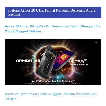
Ulefone Armor 28 Ultra Termal Kameralı Benzersiz Amiral
Gaemisi
Armor 28 Ultra; Dünya’da Bir Benzeri ve Rakibi Olmayan En
Güçlü Rugged Telefon
Armor 28 Ultra Amiral Gemisi Rugged Telefonu İncelemek İçin
Tıklayın