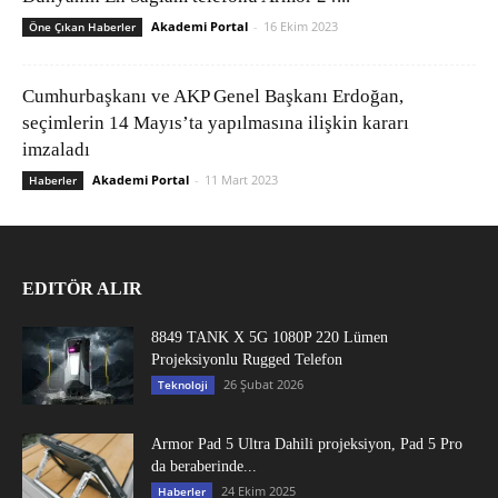
Akademi Portal
-
16 Ekim 2023
Öne Çıkan Haberler
Cumhurbaşkanı ve AKP Genel Başkanı Erdoğan,
seçimlerin 14 Mayıs’ta yapılmasına ilişkin kararı
imzaladı
Akademi Portal
-
11 Mart 2023
Haberler
EDITÖR ALIR
8849 TANK X 5G 1080P 220 Lümen
Projeksiyonlu Rugged Telefon
26 Şubat 2026
Teknoloji
Armor Pad 5 Ultra Dahili projeksiyon, Pad 5 Pro
da beraberinde...
24 Ekim 2025
Haberler