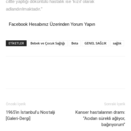
ciltte yaptığı döküntülü hastalık ise ‘kızıl’ olarak
adlandırılmaktadır.”
Facebook Hesabınız Üzerinden Yorum Yapın
ETİKETLER
Bebek ve Çocuk Sağlığı
Beta
GENEL SAĞLIK
sağlık
Önceki İçerik
Sonraki İçerik
1965’in İstanbul’u Nostalji
Kanser hastalarının dramı:
[Galeri-Dergi]
“Acıdan sürekli ağlıyor,
bağırıyorum”