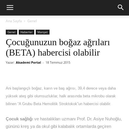
Ana Sayfa
Genel
Genel
Haberler
Manşet
Çocuğunuzun boğaz ağrıları
(BETA) habercisi olabilir
Yazar:
Akademi Portal
-
18 Temmuz 2015
Ani başlangıçlı boğaz, karın ve baş ağrısı, 39,4 derece veya daha
yüksek ateş gibi olumsuzluklar, halk arasında beta mikrobu olarak
bilinen “A Grubu Beta Hemolitik Stroktokok”un habercisi olabilir.
Çocuk sağlığ
ı ve hastalıkları uzmanı Prof. Dr. Asiye Nuhoğlu,
gününü kreş ya da okul gibi kalabalık ortamlarda geçiren