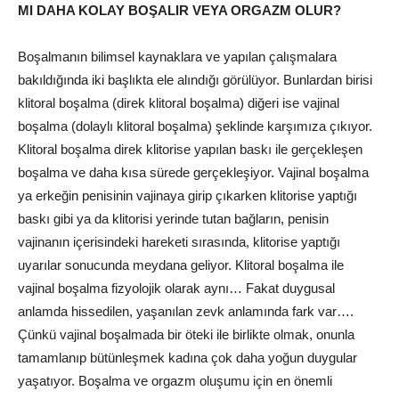
MI DAHA KOLAY BOŞALIR VEYA ORGAZM OLUR?
Boşalmanın bilimsel kaynaklara ve yapılan çalışmalara
bakıldığında iki başlıkta ele alındığı görülüyor. Bunlardan birisi
klitoral boşalma (direk klitoral boşalma) diğeri ise vajinal
boşalma (dolaylı klitoral boşalma) şeklinde karşımıza çıkıyor.
Klitoral boşalma direk klitorise yapılan baskı ile gerçekleşen
boşalma ve daha kısa sürede gerçekleşiyor. Vajinal boşalma
ya erkeğin penisinin vajinaya girip çıkarken klitorise yaptığı
baskı gibi ya da klitorisi yerinde tutan bağların, penisin
vajinanın içerisindeki hareketi sırasında, klitorise yaptığı
uyarılar sonucunda meydana geliyor. Klitoral boşalma ile
vajinal boşalma fizyolojik olarak aynı… Fakat duygusal
anlamda hissedilen, yaşanılan zevk anlamında fark var….
Çünkü vajinal boşalmada bir öteki ile birlikte olmak, onunla
tamamlanıp bütünleşmek kadına çok daha yoğun duygular
yaşatıyor. Boşalma ve orgazm oluşumu için en önemli