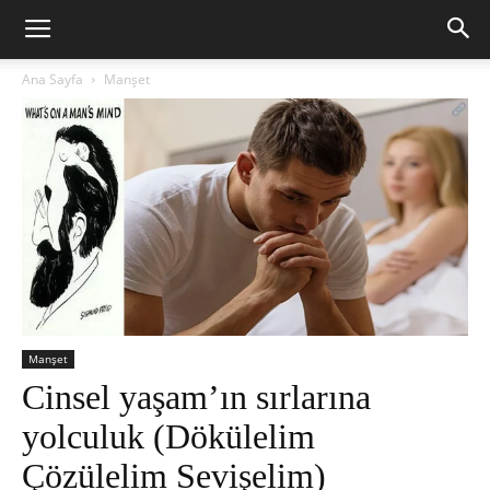
Ana Sayfa
Manşet
Manşet
Cinsel yaşam’ın sırlarına
yolculuk (Dökülelim
Çözülelim Sevişelim)