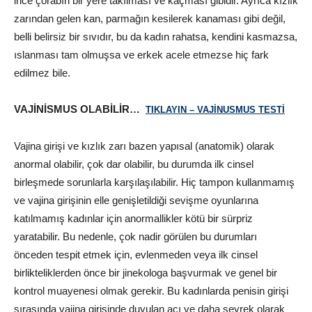
ince çorabın bir yere takılması ve kaçması gibidir. Ayrıca kızlık
zarından gelen kan, parmağın kesilerek kanaması gibi değil,
belli belirsiz bir sıvıdır, bu da kadın rahatsa, kendini kasmazsa,
ıslanması tam olmuşsa ve erkek acele etmezse hiç fark
edilmez bile.
VAJİNİSMUS OLABİLİR…
TIKLAYIN – VAJİNUSMUS TESTİ
Vajina girişi ve kızlık zarı bazen yapısal (anatomik) olarak
anormal olabilir, çok dar olabilir, bu durumda ilk cinsel
birleşmede sorunlarla karşılaşılabilir. Hiç tampon kullanmamış
ve vajina girişinin elle genişletildiği sevişme oyunlarına
katılmamış kadınlar için anormallikler kötü bir sürpriz
yaratabilir. Bu nedenle, çok nadir görülen bu durumları
önceden tespit etmek için, evlenmeden veya ilk cinsel
birlikteliklerden önce bir jinekologa başvurmak ve genel bir
kontrol muayenesi olmak gerekir. Bu kadınlarda penisin girişi
sırasında vajina girişinde duyulan acı ve daha seyrek olarak