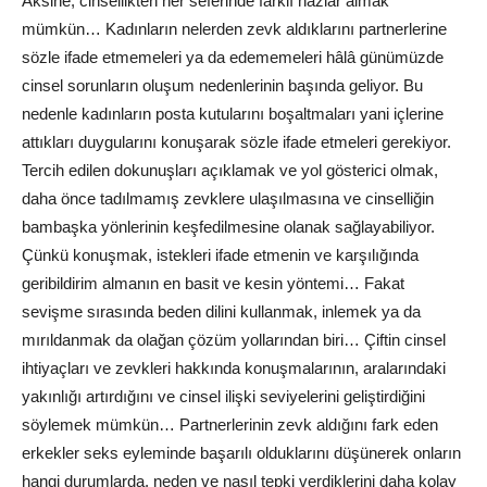
Aksine, cinsellikten her seferinde farklı hazlar almak
mümkün… Kadınların nelerden zevk aldıklarını partnerlerine
sözle ifade etmemeleri ya da edememeleri hâlâ günümüzde
cinsel sorunların oluşum nedenlerinin başında geliyor. Bu
nedenle kadınların posta kutularını boşaltmaları yani içlerine
attıkları duygularını konuşarak sözle ifade etmeleri gerekiyor.
Tercih edilen dokunuşları açıklamak ve yol gösterici olmak,
daha önce tadılmamış zevklere ulaşılmasına ve cinselliğin
bambaşka yönlerinin keşfedilmesine olanak sağlayabiliyor.
Çünkü konuşmak, istekleri ifade etmenin ve karşılığında
geribildirim almanın en basit ve kesin yöntemi… Fakat
sevişme sırasında beden dilini kullanmak, inlemek ya da
mırıldanmak da olağan çözüm yollarından biri… Çiftin cinsel
ihtiyaçları ve zevkleri hakkında konuşmalarının, aralarındaki
yakınlığı artırdığını ve cinsel ilişki seviyelerini geliştirdiğini
söylemek mümkün… Partnerlerinin zevk aldığını fark eden
erkekler seks eyleminde başarılı olduklarını düşünerek onların
hangi durumlarda, neden ve nasıl tepki verdiklerini daha kolay