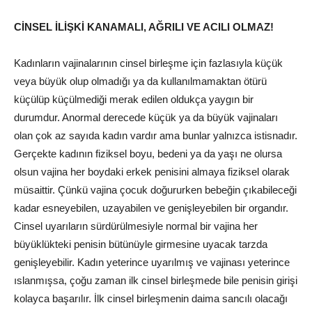
CİNSEL İLİŞKİ KANAMALI, AĞRILI VE ACILI OLMAZ!
Kadınların vajinalarının cinsel birleşme için fazlasıyla küçük
veya büyük olup olmadığı ya da kullanılmamaktan ötürü
küçülüp küçülmediği merak edilen oldukça yaygın bir
durumdur. Anormal derecede küçük ya da büyük vajinaları
olan çok az sayıda kadın vardır ama bunlar yalnızca istisnadır.
Gerçekte kadının fiziksel boyu, bedeni ya da yaşı ne olursa
olsun vajina her boydaki erkek penisini almaya fiziksel olarak
müsaittir. Çünkü vajina çocuk doğururken bebeğin çıkabileceği
kadar esneyebilen, uzayabilen ve genişleyebilen bir organdır.
Cinsel uyarıların sürdürülmesiyle normal bir vajina her
büyüklükteki penisin bütünüyle girmesine uyacak tarzda
genişleyebilir. Kadın yeterince uyarılmış ve vajinası yeterince
ıslanmışsa, çoğu zaman ilk cinsel birleşmede bile penisin girişi
kolayca başarılır. İlk cinsel birleşmenin daima sancılı olacağı