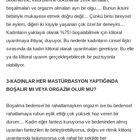
boşalmaları ve orgazm olmaları ayrı bir olgu…. Bunun ikisini
birbiriyle mukayese etmek doğru değil… Çünkü birisi bireysel
bir eylem, diğeri iki kişiyle yaşanan çok özel bir deneyim…
Kadınların yaklaşık olarak %75’i boşalabilmek için klitoral
uyarılmaya ihtiyaç duyuyor. Bu nedenle kadınların cinsel ilişki
sırasında da kadın klitoral olarak uyarılmaları gerekiyor. Bu elle
ya da klitoral uyarım gerçekleşebilecek bir pozisyonla
olabiliyor.
3-KADINLAR HER MASTÜRBASYON YAPTIĞINDA
BOŞALIR MI VEYA ORGAZM OLUR MU?
Boşalma bedensel bir rahatlamayken orgazm ise bu bedensel
rahatlamaya ruhun eşlik ettiği çok yüksek haz veren bir
durum… Kadın eğer fantezi kuruyorsa ve bedeninden almış
uyarıları fantezileri ile birleştirebiliyorsa, doğru ve ritmik klitoris
uyarılarında bulunuyorsa çok rahat bir şekilde her