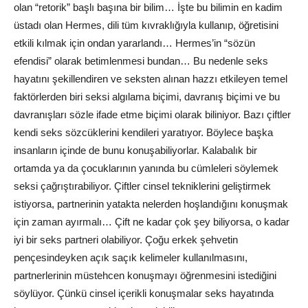
olan “retorik” başlı başına bir bilim… İşte bu bilimin en kadim
üstadı olan Hermes, dili tüm kıvraklığıyla kullanıp, öğretisini
etkili kılmak için ondan yararlandı… Hermes’in “sözün
efendisi” olarak betimlenmesi bundan… Bu nedenle seks
hayatını şekillendiren ve seksten alınan hazzı etkileyen temel
faktörlerden biri seksi algılama biçimi, davranış biçimi ve bu
davranışları sözle ifade etme biçimi olarak biliniyor. Bazı çiftler
kendi seks sözcüklerini kendileri yaratıyor. Böylece başka
insanların içinde de bunu konuşabiliyorlar. Kalabalık bir
ortamda ya da çocuklarının yanında bu cümleleri söylemek
seksi çağrıştırabiliyor. Çiftler cinsel tekniklerini geliştirmek
istiyorsa, partnerinin yatakta nelerden hoşlandığını konuşmak
için zaman ayırmalı… Çift ne kadar çok şey biliyorsa, o kadar
iyi bir seks partneri olabiliyor. Çoğu erkek şehvetin
pençesindeyken açık saçık kelimeler kullanılmasını,
partnerlerinin müstehcen konuşmayı öğrenmesini istediğini
söylüyor. Çünkü cinsel içerikli konuşmalar seks hayatında