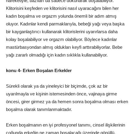
hareketiyle, bazıları da sadece dokunarak boşalabiliyor.
Klitorisini keşfeden ve klitorisini nasıl uyaracağını bilen her
kadın boşalma ve orgazm yolunda önemli bir adım atmış
oluyor. Kadınlar kendi parmaklarıyla, bebeği yağı veya başka
bir kayganlaştırıcı kullanarak klitorislerini uyarırlarsa daha
kolay boşalabiliyor ve orgazm olabiliyor. Böylece kadınlar
mastürbasyondan almış oldukları keyfi arttırabiliyorlar. Bebe
yağı zararlı olmadığı için kadın sıklıkla kullanabiliyor.
konu 4- Erken Boşalan Erkekler
Sürekli olarak ya da yineleyici bir biçimde, çok az bir
uyarılmayla ve kişinin istemesinden önce, vajinaya girme
öncesi, girer girmez ya da hemen sonra boşalma olması erken
boşalma olarak tanımlanmaktadır.
Erken boşalmanın en iyi profesyonel tanımı, cinsel ilişkilerinin
çoğunda erkeğin ne zaman boşalacağı üzerinde gönüllü,