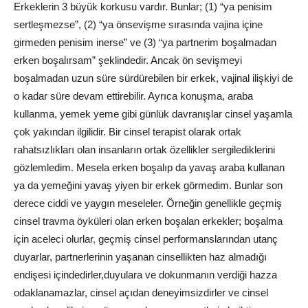
Erkeklerin 3 büyük korkusu vardır. Bunlar; (1) “ya penisim
sertleşmezse”, (2) “ya önsevişme sırasında vajina içine
girmeden penisim inerse” ve (3) “ya partnerim boşalmadan
erken boşalırsam” şeklindedir. Ancak ön sevişmeyi
boşalmadan uzun süre sürdürebilen bir erkek, vajinal ilişkiyi de
o kadar süre devam ettirebilir. Ayrıca konuşma, araba
kullanma, yemek yeme gibi günlük davranışlar cinsel yaşamla
çok yakından ilgilidir. Bir cinsel terapist olarak ortak
rahatsızlıkları olan insanların ortak özellikler sergilediklerini
gözlemledim. Mesela erken boşalıp da yavaş araba kullanan
ya da yemeğini yavaş yiyen bir erkek görmedim. Bunlar son
derece ciddi ve yaygın meseleler. Örneğin genellikle geçmiş
cinsel travma öyküleri olan erken boşalan erkekler; boşalma
için aceleci olurlar
,
geçmiş cinsel performanslarından utanç
duyarlar, partnerlerinin yaşanan cinsellikten haz almadığı
endişesi içindedirler,duyulara ve dokunmanın verdiği hazza
odaklanamazlar, cinsel açıdan deneyimsizdirler ve cinsel