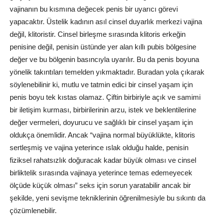
vajinanın bu kısmına değecek penis bir uyarıcı görevi
yapacaktır. Üstelik kadının asıl cinsel duyarlık merkezi vajina
değil, klitoristir. Cinsel birleşme sırasında klitoris erkeğin
penisine değil, penisin üstünde yer alan kıllı pubis bölgesine
değer ve bu bölgenin basıncıyla uyarılır. Bu da penis boyuna
yönelik takıntıları temelden yıkmaktadır. Buradan yola çıkarak
söylenebilinir ki, mutlu ve tatmin edici bir cinsel yaşam için
penis boyu tek kıstas olamaz. Çiftin birbiriyle açık ve samimi
bir iletişim kurması, birbirilerinin arzu, istek ve beklentilerine
değer vermeleri, doyurucu ve sağlıklı bir cinsel yaşam için
oldukça önemlidir. Ancak “vajina normal büyüklükte, klitoris
sertleşmiş ve vajina yeterince ıslak olduğu halde, penisin
fiziksel rahatsızlık doğuracak kadar büyük olması ve cinsel
birliktelik sırasında vajinaya yeterince temas edemeyecek
ölçüde küçük olması” seks için sorun yaratabilir ancak bir
şekilde, yeni sevişme tekniklerinin öğrenilmesiyle bu sıkıntı da
çözümlenebilir.