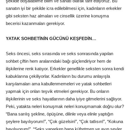
şekilde boşalabilme bilim ve sanatı olarak tarif ediyoruz. Bu
sanatın iyi bir şekilde icra edilebilmesi için, kadınların erkekler
gibi seksten haz almaları ve cinsellik üzerine konuşma
becerisi kazanmaları gerekiyor.
YATAK SOHBETİNİN GÜCÜNÜ KEŞFEDİN…
Seks öncesi, seks sırasında ve seks sonrasında yapılan
sohbet çiftin hem aralarındaki bağı güçlendiriyor hem de
ilişkilerine renk katıyor. Erkekler genellikle seksten sonra kendi
kabuklarına çekiliyorlar. Kadınların bu durumu anlayışla
karşılamaları ama kabullenmemeleri ve yatak sohbetleri
yapmak için onları teşvik etmeleri gerekiyor. Bu onların
ilişkilerinin ve seks hayatlarının daha iyiye gitmelerini sağlıyor.
Peki, yatakta neleri konuşmak neleri konuşmamak doğru olur?
“Bana sarılış şekline, öpüşüne, dilinle veya elinle yaptığın
şeylere bayılıyorum!”, “Çok güzelsin!”, “Çok tatlısın!”, “Kokuna
bayılıyorum!”, “Seks yaparken bana küfretmen ve ayıp şeyler