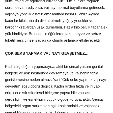
yumurtaları ve ağırlıkları kullanabilir. Tüm bunlara rağmen
sorun devam ediyorsa, vajinayı normal boyutlarına getirecek,
vajinaya yönelik estetik ameliyatlara başvurulabilir. Ayrıca
kadınlar kilolarına da dikkat etmeli, yağlı yiyecekler ve
karbonhidratlardan uzak durmalıdır. Fazla kilo pelvik tabana ek
yük bindiriyor. Bu nedenle öğünlerde taze meyve ve sebze
tüketilmesi, cinsel sağlığı da olumlu anlamda etkileyecektir.
ÇOK SEKS YAPMAK VAJİNAYI GEVŞETMEZ…
Kadın hiç doğum yapmadıysa, aktif bir cinsel yaşam genital
bölgede ve aşk kaslarında gevşemeye ve vajinanın fazla
genişlemesine neden olmaz. Yani “Çok seks yapmak vajinayı
gevşetir!” sözü doğru değildir. Kadın birden fazla ve iri yapılı
erkeklerle sık sık cinsel birleşme yapsa bile vajinası
gerginliğini ve esnekliğini büyük ölçüde koruyacaktır. Genital
bölgedeki organ sarkmaları aşk kaslarındaki ve vajinadaki
gevşekliği esas olarak çocuk doğurmanın olumsuz bir