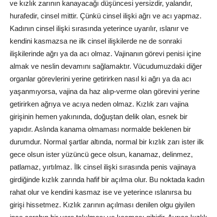
ve kızlık zarının kanayacağı düşüncesi yersizdir, yalandır,
hurafedir, cinsel mittir. Çünkü cinsel ilişki ağrı ve acı yapmaz.
Kadının cinsel ilişki sırasında yeterince uyarılır, ıslanır ve
kendini kasmazsa ne ilk cinsel ilişkilerde ne de sonraki
ilişkilerinde ağrı ya da acı olmaz. Vajinanın görevi penisi içine
almak ve neslin devamını sağlamaktır. Vücudumuzdaki diğer
organlar görevlerini yerine getirirken nasıl ki ağrı ya da acı
yaşanmıyorsa, vajina da haz alıp-verme olan görevini yerine
getirirken ağrıya ve acıya neden olmaz. Kızlık zarı vajina
girişinin hemen yakınında, doğuştan delik olan, esnek bir
yapıdır. Aslında kanama olmaması normalde beklenen bir
durumdur. Normal şartlar altında, normal bir kızlık zarı ister ilk
gece olsun ister yüzüncü gece olsun, kanamaz, delinmez,
patlamaz, yırtılmaz. İlk cinsel ilişki sırasında penis vajinaya
girdiğinde kızlık zarında hafif bir açılma olur. Bu noktada kadın
rahat olur ve kendini kasmaz ise ve yeterince ıslanırsa bu
girişi hissetmez. Kızlık zarının açılması denilen olgu giyilen