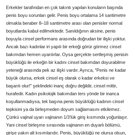
Erkekler tarafından en çok takıntı yapılan konuların başında
penis boyu sorunları gelir. Penis boyu ortalama 14 santimetre
olmakla beraber 8–18 santimetre arası olan penisler normal
boyutlarda kabul edilmektedir. Sanıldığının aksine, penis
boyuyla cinsel performans arasında doğrudan bir ilişki yoktur.
Ancak bazı kadınlar iri yapılı bir erkeği görür görmez cinsel
bakımdan hemen uyarılırlar. Oysa gerçekte sertleşmiş penisin
büyüklüğü ile erkeğin bir kadını cinsel bakımdan doyurabilme
yeteneği arasında pek az ilişki vardır. Ayrıca, “Penis ne kadar
büyük olursa, erkek cinsel eş olarak o kadar erkeksi ve
başarılı olur!” şeklindeki inanç doğru değildir, cinsel mittir,
hurafedir. Kadın psikolojik bakımdan ters yönde bir inanca
koşullanmadıysa, tek başına penis büyüklüğü kadının cinsel
tepkisini ya da birleşmeden doyum sağlamasını etkilemez.
Çünkü vajinal uyarı vajinanın 1/3’lük giriş kısmında yoğunlaşır.
Yani cinsel birleşme sırasında vajinanın en duyarlı bölümü,
girişe yakın alt kısımlarıdır. Penis, büyüklüğü ne olursa olsun,