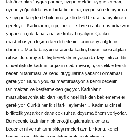
faktörler olan “uygun partner, uygun mekân, uygun zaman,
uygun yoğunlukta uyarılarda bulunma, uygun sürede uyarma
ve uygun taleplerde bulunma şeklinde 6 U kuralına uyulması
gerekiyor. Kadınların çoğu, cinsel ilişkiye oranla mastürbasyon
yaparken çok daha rahat ve kolay boşalıyor. Çünkü
mastürbasyon kişinin kendi bedenini tanımasıyla ilgili bir
durum… Mastürbasyon sırasında kadın, bedenindeki algıları,
ruhsal durumuyla birleştirerek daha yoğun bir keyif alıyor. Bir
cinsel ilişkide kadının orgazm olabilmesi için, öncelikle kendi
bedenini tanıması ve kendi duygularına yabancı olmaması
gerekiyor. Bunun yolu da mastürbasyonla kendi bedenini
tanımaktan ve keşfetmekten geçiyor. Kadınların
mastürbasyonla aldıkları keyfi cinsel ilişkiden beklememeleri
gerekiyor. Çünkü her ikisi farklı eylemler… Kadınlar cinsel
birliktelik yaşarken daha çok ruhsal doyuma önem veriyorlar.
Bu nedenle kadınların bir erkeği algılamaları, onlarla
bedenlerini ve ruhlarını birleştirmeleri ayrı bir konu, kendi
bedenlerine, klitorislerine dokunarak zevk almaları,