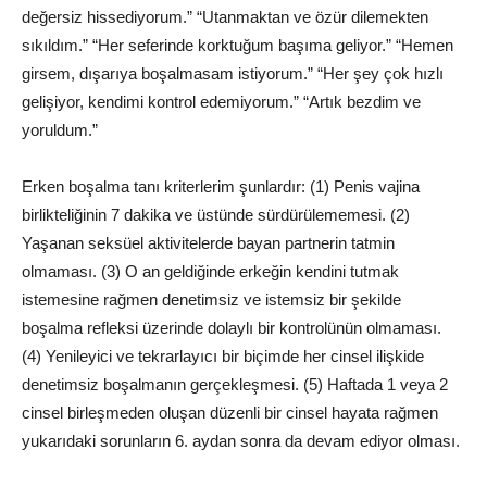
değersiz hissediyorum.” “Utanmaktan ve özür dilemekten
sıkıldım.” “Her seferinde korktuğum başıma geliyor.” “Hemen
girsem, dışarıya boşalmasam istiyorum.” “Her şey çok hızlı
gelişiyor, kendimi kontrol edemiyorum.” “Artık bezdim ve
yoruldum.”
Erken boşalma tanı kriterlerim şunlardır: (1) Penis vajina
birlikteliğinin 7 dakika ve üstünde sürdürülememesi. (2)
Yaşanan seksüel aktivitelerde bayan partnerin tatmin
olmaması. (3) O an geldiğinde erkeğin kendini tutmak
istemesine rağmen denetimsiz ve istemsiz bir şekilde
boşalma refleksi üzerinde dolaylı bir kontrolünün olmaması.
(4) Yenileyici ve tekrarlayıcı bir biçimde her cinsel ilişkide
denetimsiz boşalmanın gerçekleşmesi. (5) Haftada 1 veya 2
cinsel birleşmeden oluşan düzenli bir cinsel hayata rağmen
yukarıdaki sorunların 6. aydan sonra da devam ediyor olması.