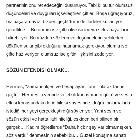
partnerinin onu ret edeceğini düşünüyor. Tabi ki bu tür olumsuz
düşünceleri ve duyguları içselleştiren çiftler “Boşa uğraşıyoruz,
biz başaramayız, bizden geçti!”türünde ifadeler kullanıyor
genellikle… Bu durum ise çiftin ilişkisini veya seks hayatlarını
bitirebiliyor. Bu yüzden sözlerin ve düşüncelerin şelaleden
dökülen sular gibi olduğunu hatırlamak gerekiyor, olumlu ise
çifte haz veriyor, olumsuz ise çiftin ilişkisini zedeliyor.
SÖZÜN EFENDİSİ OLMAK…
Hermes, “zamanı ölçen ve hesaplayan Tanrı” olarak tarihe
geçti… Hermes’in yerinde ve etkili konuşmanın gücü ve sesin
etkisi konusundaki derin bilgisi sayesinde, doğru tonlamalarla
istediği her şeyi gerçekleştirdiği söyleniyor. Yani sesin ve
sözün etkisi ve hatta ilahi niteliği, eskiden beri bilinen bir
gerçek… Kadim öğretilerde “Daha hiçbir şey var olmamışken,
söz vardı!” denmesinin sebebi bu… Güzel konuşma sanatı