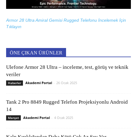
Armor 28 Ultra Amiral Gemisi Rugged Telefonu İncelemek İçin
Tıklayın
ÖNE ÇIKAN ÜRÜNLER
Ulefone Armor 28 Ultra – inceleme, test, görüş ve teknik
veriler
Akademi Portal
-
26 Ocak 2025
Haberler
Tank 2 Pro 8849 Rugged Telefon Projeksiyonlu Android
14
Akademi Portal
-
4 Ocak 2025
Manşet
Kalp Kırıklığından Daha Kötü Çok Az Şey Var