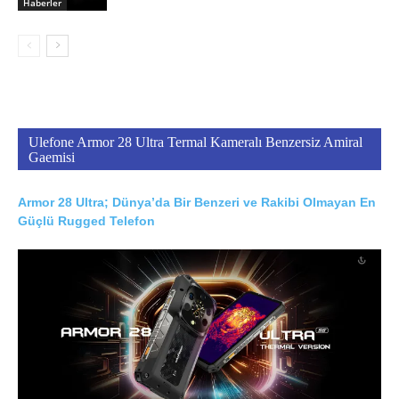
Haberler
Ulefone Armor 28 Ultra Termal Kameralı Benzersiz Amiral
Gaemisi
Armor 28 Ultra; Dünya’da Bir Benzeri ve Rakibi Olmayan En
Güçlü Rugged Telefon