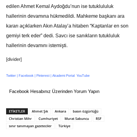
edilen Ahmet Kemal Aydoğdu’nun ise tutuklululuk
hallerinin devamına hükmedildi. Mahkeme başkanı ara
kararı açıklarken Akın Atalay’a hitaben “Kaptanlar en son
gemiyi terk eder” dedi. Savcı ise sanıkların tutukluluk
hallerinin devamını istemişti.
[divider]
Twitter
|
Facebook
| P
interest
|
Akademi Portal
YouTube
Facebook Hesabınız Üzerinden Yorum Yapın
ETİKETLER
Ahmet Şık
Ankara
basın özgürlüğü
Christian Mihr
Cumhuriyet
Murat Sabuncu
RSF
sınır tanımayan gazeteciler
Türkiye