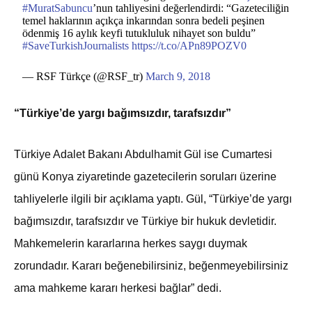
#MuratSabuncu
’nun tahliyesini değerlendirdi: “Gazeteciliğin
temel haklarının açıkça inkarından sonra bedeli peşinen
ödenmiş 16 aylık keyfi tutukluluk nihayet son buldu”
#SaveTurkishJournalists
https://t.co/APn89POZV0
— RSF Türkçe (@RSF_tr)
March 9, 2018
“Türkiye’de yargı bağımsızdır, tarafsızdır”
Türkiye Adalet Bakanı Abdulhamit Gül ise Cumartesi
günü Konya ziyaretinde gazetecilerin soruları üzerine
tahliyelerle ilgili bir açıklama yaptı. Gül, “Türkiye’de yargı
bağımsızdır, tarafsızdır ve Türkiye bir hukuk devletidir.
Mahkemelerin kararlarına herkes saygı duymak
zorundadır. Kararı beğenebilirsiniz, beğenmeyebilirsiniz
ama mahkeme kararı herkesi bağlar” dedi.