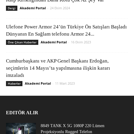
Akademi Portal
-
24 Ekim 2024
Dergi
Ulefone Power Armor 24’ün Türkiye Ön Satışları Başladı
Dünyanın En Sağlam telefonu Armor 24...
Akademi Portal
-
16 Ekim 2023
Öne Çıkan Haberler
Cumhurbaşkanı ve AKP Genel Başkanı Erdoğan,
seçimlerin 14 Mayıs’ta yapılmasına ilişkin kararı
imzaladı
Akademi Portal
-
11 Mart 2023
Haberler
EDITÖR ALIR
8849 TANK X 5G 1080P 220 Lümen
Projeksiyonlu Rugged Telefon