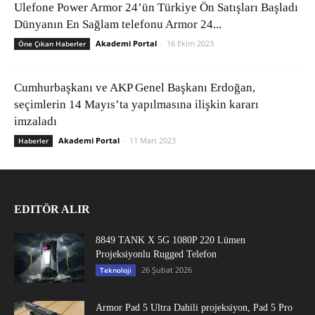
Ulefone Power Armor 24’ün Türkiye Ön Satışları Başladı
Dünyanın En Sağlam telefonu Armor 24...
Akademi Portal
-
16 Ekim 2023
Öne Çıkan Haberler
Cumhurbaşkanı ve AKP Genel Başkanı Erdoğan,
seçimlerin 14 Mayıs’ta yapılmasına ilişkin kararı
imzaladı
Akademi Portal
-
11 Mart 2023
Haberler
EDITÖR ALIR
8849 TANK X 5G 1080P 220 Lümen
Projeksiyonlu Rugged Telefon
26 Şubat 2026
Teknoloji
Armor Pad 5 Ultra Dahili projeksiyon, Pad 5 Pro