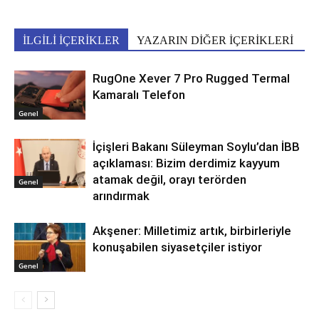
İLGİLİ İÇERİKLER
YAZARIN DİĞER İÇERİKLERİ
RugOne Xever 7 Pro Rugged Termal
Kamaralı Telefon
Genel
İçişleri Bakanı Süleyman Soylu’dan İBB
açıklaması: Bizim derdimiz kayyum
atamak değil, orayı terörden
Genel
arındırmak
Akşener: Milletimiz artık, birbirleriyle
konuşabilen siyasetçiler istiyor
Genel