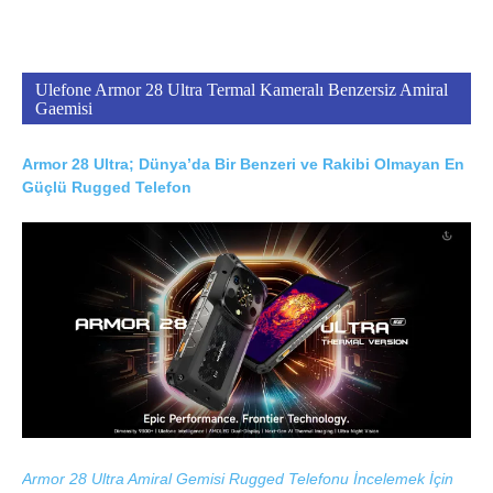
Ulefone Armor 28 Ultra Termal Kameralı Benzersiz Amiral
Gaemisi
Armor 28 Ultra; Dünya’da Bir Benzeri ve Rakibi Olmayan En
Güçlü Rugged Telefon
Armor 28 Ultra Amiral Gemisi Rugged Telefonu İncelemek İçin