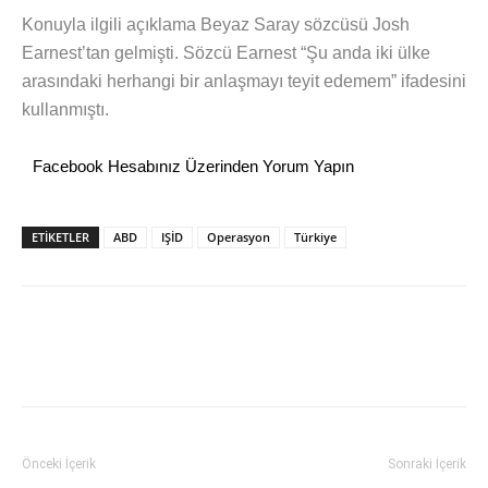
Konuyla ilgili açıklama Beyaz Saray sözcüsü Josh
Earnest’tan gelmişti. Sözcü Earnest “Şu anda iki ülke
arasındaki herhangi bir anlaşmayı teyit edemem” ifadesini
kullanmıştı.
Facebook Hesabınız Üzerinden Yorum Yapın
ETİKETLER
ABD
IŞİD
Operasyon
Türkiye
Önceki İçerik
Sonraki İçerik