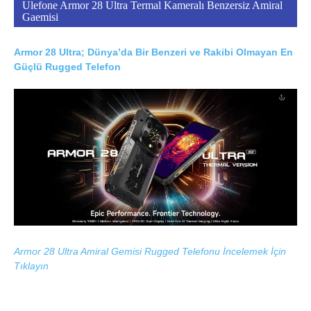
Ulefone Armor 28 Ultra Termal Kameralı Benzersiz Amiral
Gaemisi
Armor 28 Ultra; Dünya’da Bir Benzeri ve Rakibi Olmayan En
Güçlü Rugged Telefon
Armor 28 Ultra Amiral Gemisi Rugged Telefonu İncelemek İçin
Tıklayın