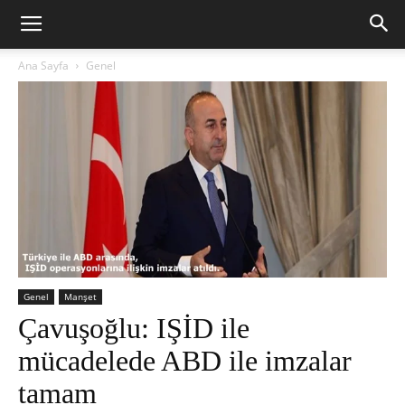
Ana Sayfa
Genel
Genel
Manşet
Çavuşoğlu: IŞİD ile
mücadelede ABD ile imzalar
tamam