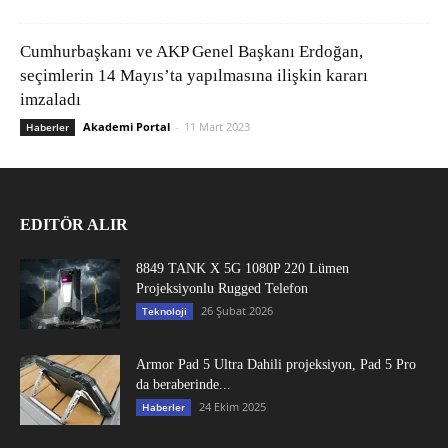
Cumhurbaşkanı ve AKP Genel Başkanı Erdoğan,
seçimlerin 14 Mayıs’ta yapılmasına ilişkin kararı
imzaladı
Akademi Portal
-
11 Mart 2023
Haberler
EDITÖR ALIR
8849 TANK X 5G 1080P 220 Lümen
Projeksiyonlu Rugged Telefon
26 Şubat 2026
Teknoloji
Armor Pad 5 Ultra Dahili projeksiyon, Pad 5 Pro
da beraberinde...
24 Ekim 2025
Haberler