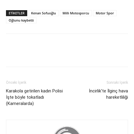
ETİKETLER
Kenan Sofuoğlu
Milli Motosporcu
Motor Spor
Oğlunu kaybetti
Önceki İçerik
Sonraki İçerik
Karakola getirilen kadın Polisi
İncirlik’te İlginç hava
İşte böyle tokatladı
hareketliliği
(Kameralarda)