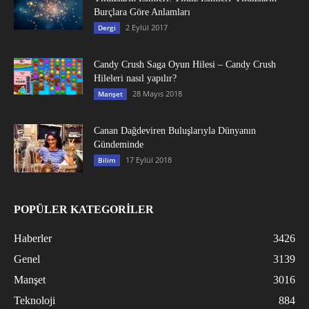
Burçlara Göre Anlamları
2 Eylül 2017
Dergi
Candy Crush Saga Oyun Hilesi – Candy Crush
Hileleri nasıl yapılır?
28 Mayıs 2018
Manşet
Canan Dağdeviren Buluşlarıyla Dünyanın
Gündeminde
17 Eylül 2018
Bilim
POPÜLER KATEGORİLER
Haberler
3426
Genel
3139
Manşet
3016
Teknoloji
884