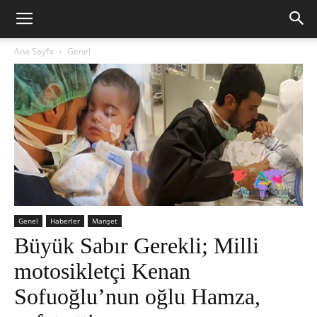
Ana Sayfa
Genel
Genel
Haberler
Manşet
Büyük Sabır Gerekli; Milli
motosikletçi Kenan
Sofuoğlu’nun oğlu Hamza,