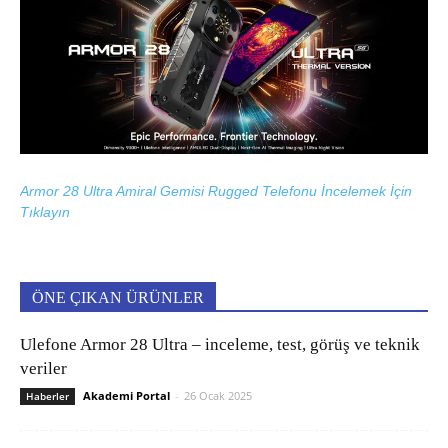
Armor 28 Ultra Amiral Gemisi Rugged Telefonu İncelemek İçin
Tıklayın
ÖNE ÇIKAN ÜRÜNLER
Ulefone Armor 28 Ultra – inceleme, test, görüş ve teknik
veriler
Akademi Portal
-
26 Ocak 2025
Haberler