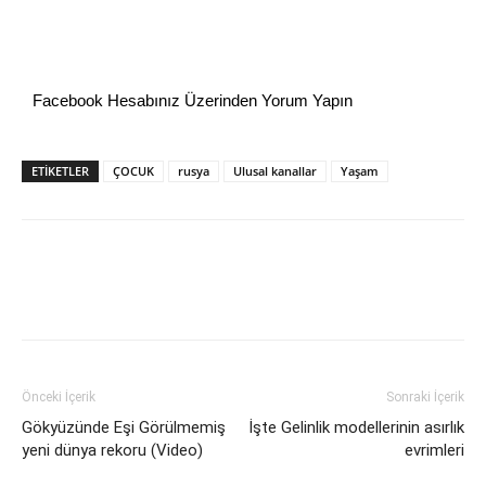
Facebook Hesabınız Üzerinden Yorum Yapın
ETİKETLER
ÇOCUK
rusya
Ulusal kanallar
Yaşam
Önceki İçerik
Sonraki İçerik
Gökyüzünde Eşi Görülmemiş
İşte Gelinlik modellerinin asırlık
yeni dünya rekoru (Video)
evrimleri