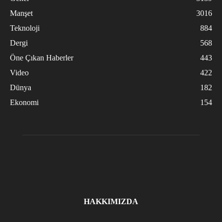
Manşet
3016
Teknoloji
884
Dergi
568
Öne Çıkan Haberler
443
Video
422
Dünya
182
Ekonomi
154
HAKKIMIZDA