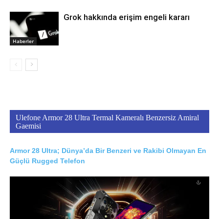
Grok hakkında erişim engeli kararı
Haberler
Ulefone Armor 28 Ultra Termal Kameralı Benzersiz Amiral
Gaemisi
Armor 28 Ultra; Dünya’da Bir Benzeri ve Rakibi Olmayan En
Güçlü Rugged Telefon