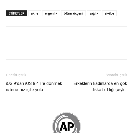
ETİKETLER
akne
ergenlik
ölüm üçgeni
sağlık
sivilce
Önceki İçerik
Sonraki İçerik
iOS 9’dan iOS 8.4.1’e dönmek
Erkeklerin kadınlarda en çok
isterseniz işte yolu
dikkat ettiği şeyler