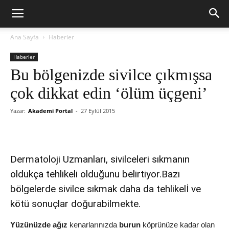
Ana Sayfa
Haberler
Haberler
Bu bölgenizde sivilce çıkmışsa
çok dikkat edin ‘ölüm üçgeni’
Yazar:
Akademi Portal
-
27 Eylül 2015
Dermatoloji Uzmanları, sivilceleri sıkmanın
oldukça tehlikeli olduğunu belirtiyor.Bazı
bölgelerde sivilce sıkmak daha da tehlikelİ ve
kötü sonuçlar doğurabilmekte.
Yüzünüzde
ağız
kenarlarınızda
burun
köprünüze kadar olan