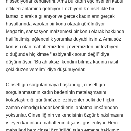
hissediyorlar kendilerini. Ama bu kadın eşcinselleri kabul
ettikleri anlamına gelmiyor. Lezbiyenlik cinsellikte bir
fantezi olarak algılanıyor ve gerçek kadınların gerçek
hayatlarında varolan bir konu olarak görülmüyor.
Magazin, sansasyon malzemesi bir konu olarak hakkında
hafifletilmiş, eğlencelik yorumlar duyabilirsiniz. Ama söz
konusu olan mahallemizden, çevremizden bir lezbiyen
olduğunda hiç kimse “lezbiyenlik sorun değil” diye
düşünmüyor. “Bu ahlaksız, kendini bilmez kadına nasıl
çeki düzen verelim” diye düşünüyorlar.
Cinselliğin sorgulanmaya başlandığı, cinselliğin
sorgulanmasının kadın bedeninin metalaşmasını
kolaylaştırdığı günümüzde lezbiyenler belki de hiçbir
zaman olmadığı kadar kendilerini anlatma imkânından
yoksunlar. Cinselliğinin ve kendisinin özgür bırakılmasını
isteyen kadınlara mahallenin dışarısı gösteriliyor. Hem
mahalleyi hem cinsel özgürlüğü talep etmeye hakkımız