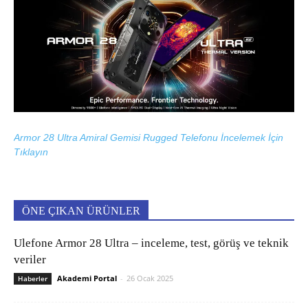
Armor 28 Ultra Amiral Gemisi Rugged Telefonu İncelemek İçin
Tıklayın
ÖNE ÇIKAN ÜRÜNLER
Ulefone Armor 28 Ultra – inceleme, test, görüş ve teknik
veriler
Akademi Portal
-
26 Ocak 2025
Haberler