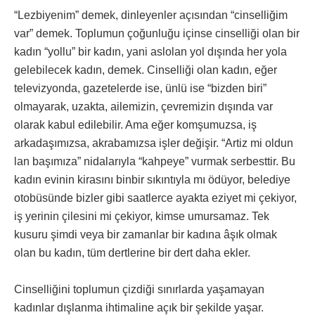
“Lezbiyenim” demek, dinleyenler açısından “cinselliğim
var” demek. Toplumun çoğunluğu içinse cinselliği olan bir
kadın “yollu” bir kadın, yani aslolan yol dışında her yola
gelebilecek kadın, demek. Cinselliği olan kadın, eğer
televizyonda, gazetelerde ise, ünlü ise “bizden biri”
olmayarak, uzakta, ailemizin, çevremizin dışında var
olarak kabul edilebilir. Ama eğer komşumuzsa, iş
arkadaşımızsa, akrabamızsa işler değişir. “Artiz mi oldun
lan başımıza” nidalarıyla “kahpeye” vurmak serbesttir. Bu
kadın evinin kirasını binbir sıkıntıyla mı ödüyor, belediye
otobüsünde bizler gibi saatlerce ayakta eziyet mi çekiyor,
iş yerinin çilesini mi çekiyor, kimse umursamaz. Tek
kusuru şimdi veya bir zamanlar bir kadına âşık olmak
olan bu kadın, tüm dertlerine bir dert daha ekler.
Cinselliğini toplumun çizdiği sınırlarda yaşamayan
kadınlar dışlanma ihtimaline açık bir şekilde yaşar.