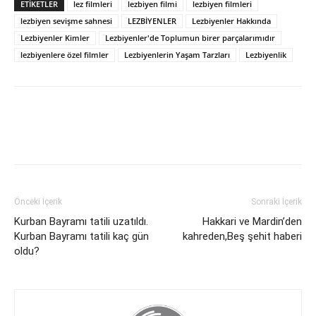
ETİKETLER
lez filmleri
lezbiyen filmi
lezbiyen filmleri
lezbiyen sevişme sahnesi
LEZBİYENLER
Lezbiyenler Hakkında
Lezbiyenler Kimler
Lezbiyenler'de Toplumun birer parçalarımıdır
lezbiyenlere özel filmler
Lezbiyenlerin Yaşam Tarzları
Lezbiyenlik
Önceki İçerik
Sonraki İçerik
Kurban Bayramı tatili uzatıldı.
Hakkari ve Mardin’den
Kurban Bayramı tatili kaç gün
kahreden,Beş şehit haberi
oldu?