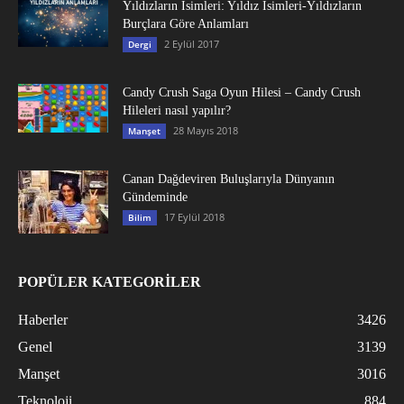
Yıldızların İsimleri: Yıldız İsimleri-Yıldızların
Burçlara Göre Anlamları
2 Eylül 2017
Dergi
Candy Crush Saga Oyun Hilesi – Candy Crush
Hileleri nasıl yapılır?
28 Mayıs 2018
Manşet
Canan Dağdeviren Buluşlarıyla Dünyanın
Gündeminde
17 Eylül 2018
Bilim
POPÜLER KATEGORİLER
Haberler
3426
Genel
3139
Manşet
3016
Teknoloji
884