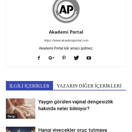
Akademi Portal
https://www.akademiportal.com
Akademi Portal kâr amacı gütmez.
İLGİLİ İÇERİKLER
YAZARIN DİĞER İÇERİKLERİ
Yaygın görülen vajinal dengesizlik
hakında neler biliniyor?
Dergi
Hangi yiyecekler oruç tutmaya