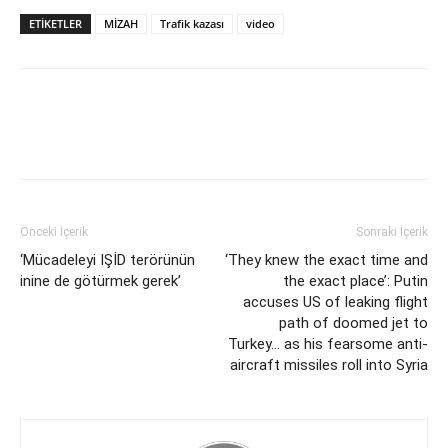
ETİKETLER
MİZAH
Trafik kazası
video
Önceki İçerik
Sonraki İçerik
‘Mücadeleyi IŞİD terörünün
‘They knew the exact time and
inine de götürmek gerek’
the exact place’: Putin
accuses US of leaking flight
path of doomed jet to
Turkey… as his fearsome anti-
aircraft missiles roll into Syria