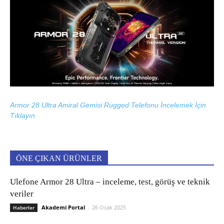
Armor 28 Ultra Amiral Gemisi Rugged Telefonu İncelemek İçin
Tıklayın
ÖNE ÇIKAN ÜRÜNLER
Ulefone Armor 28 Ultra – inceleme, test, görüş ve teknik
veriler
Akademi Portal
-
26 Ocak 2025
Haberler