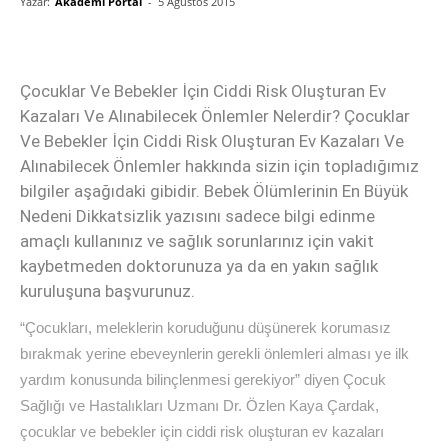
Yazar:
Akademi Portal
-
5 Ağustos 2015
Çocuklar Ve Bebekler İçin Ciddi Risk Oluşturan Ev
Kazaları Ve Alınabilecek Önlemler Nelerdir? Çocuklar
Ve Bebekler İçin Ciddi Risk Oluşturan Ev Kazaları Ve
Alınabilecek Önlemler hakkında sizin için topladığımız
bilgiler aşağıdaki gibidir. Bebek Ölümlerinin En Büyük
Nedeni Dikkatsizlik yazısını sadece bilgi edinme
amaçlı kullanınız ve sağlık sorunlarınız için vakit
kaybetmeden doktorunuza ya da en yakın sağlık
kuruluşuna başvurunuz.
“Çocukları, meleklerin koruduğunu düşünerek korumasız
bırakmak yerine ebeveynlerin gerekli önlemleri alması ye ilk
yardım konusunda bilinçlenmesi gerekiyor” diyen Çocuk
Sağlığı ve Hastalıkları Uzmanı Dr. Özlen Kaya Çardak,
çocuklar ve bebekler için ciddi risk oluşturan ev kazaları