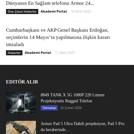
Dünyanın En Sağlam telefonu Armor 24...
Akademi Portal
-
16 Ekim 2023
Öne Çıkan Haberler
Cumhurbaşkanı ve AKP Genel Başkanı Erdoğan,
seçimlerin 14 Mayıs’ta yapılmasına ilişkin kararı
imzaladı
Akademi Portal
-
11 Mart 2023
Haberler
EDITÖR ALIR
8849 TANK X 5G 1080P 220 Lümen
Projeksiyonlu Rugged Telefon
26 Şubat 2026
Teknoloji
Armor Pad 5 Ultra Dahili projeksiyon, Pad 5 Pro
da beraberinde...