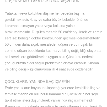
DÜŞERSE MUTLAKA DOKTORA BAŞVURUN
Yataktan veya koltuktan düşme her bebeğin başına
gelebilmektedir. 4. ay ve daha büyük bebekler önünde
koruması olmayan yatak veya koltukta yalnız
bırakılmamalıdır. Düşülen mesafe 50 cm’den yüksek ve zemin
sert ise; bebeğin doktor kontrolünden geçmesi gerekmektedir.
50 cm’den daha alçak mesafeden düşen ve yumuşak bir
zemine düşen bebeklerde kusma ve bilinç değişikliği oluyorsa
acil servislere götürülmeleri uygun olur. Çünkü bu nedenle
çocuğunuzda ciddi sağlık problemleri ortaya çıkabilir. Kusma
ve bilinç değişikliği olmuyorsa ilk 4 saat evde gözlenebilir.
ÇOCUKLARIN YANINDA İLAÇ İÇMEYİN
Evde çocukların boyunun ulaşacağı yerlerde kesinlikle ilaç ve
temizlik maddeleri bulundurulmamalıdır. Çocukların her şeyi
taklit etme isteği düşünülerek yanlarında ilaç içilmemelidir.
Banyo ve mutfaklarda genellikle tezgah altlarına konan temizlik