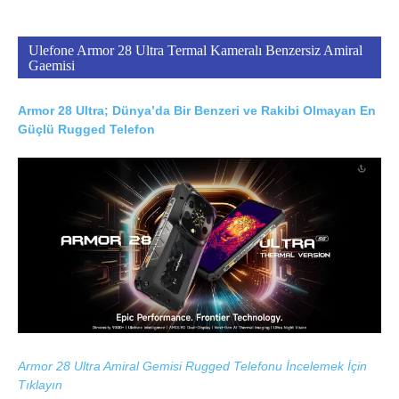
Ulefone Armor 28 Ultra Termal Kameralı Benzersiz Amiral
Gaemisi
Armor 28 Ultra; Dünya’da Bir Benzeri ve Rakibi Olmayan En
Güçlü Rugged Telefon
Armor 28 Ultra Amiral Gemisi Rugged Telefonu İncelemek İçin
Tıklayın