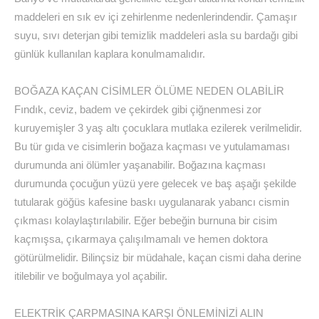
maddeleri en sık ev içi zehirlenme nedenlerindendir. Çamaşır
suyu, sıvı deterjan gibi temizlik maddeleri asla su bardağı gibi
günlük kullanılan kaplara konulmamalıdır.
BOĞAZA KAÇAN CİSİMLER ÖLÜME NEDEN OLABİLİR
Fındık, ceviz, badem ve çekirdek gibi çiğnenmesi zor
kuruyemişler 3 yaş altı çocuklara mutlaka ezilerek verilmelidir.
Bu tür gıda ve cisimlerin boğaza kaçması ve yutulamaması
durumunda ani ölümler yaşanabilir. Boğazına kaçması
durumunda çocuğun yüzü yere gelecek ve baş aşağı şekilde
tutularak göğüs kafesine baskı uygulanarak yabancı cismin
çıkması kolaylaştırılabilir. Eğer bebeğin burnuna bir cisim
kaçmışsa, çıkarmaya çalışılmamalı ve hemen doktora
götürülmelidir. Bilinçsiz bir müdahale, kaçan cismi daha derine
itilebilir ve boğulmaya yol açabilir.
ELEKTRİK ÇARPMASINA KARŞI ÖNLEMİNİZİ ALIN