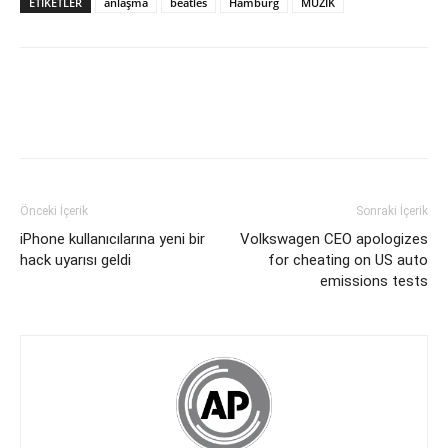
ETİKETLER
anlaşma
beatles
Hamburg
MÜZİK
Önceki İçerik
Sonraki İçerik
iPhone kullanıcılarına yeni bir
Volkswagen CEO apologizes
hack uyarısı geldi
for cheating on US auto
emissions tests