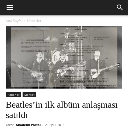
Ana Sayfa
Haberler
Haberler
Manşet
Beatles’in ilk albüm anlaşması
satıldı
Yazar:
Akademi Portal
-
21 Eylül 2015