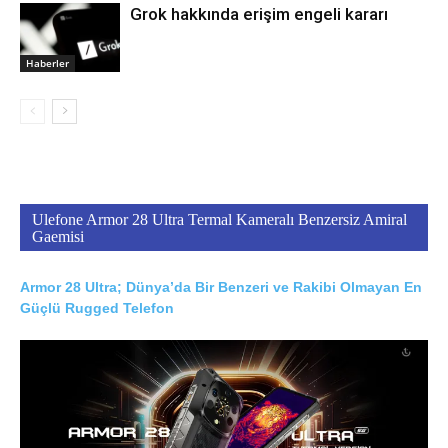
Grok hakkında erişim engeli kararı
Haberler
Ulefone Armor 28 Ultra Termal Kameralı Benzersiz Amiral
Gaemisi
Armor 28 Ultra; Dünya’da Bir Benzeri ve Rakibi Olmayan En
Güçlü Rugged Telefon