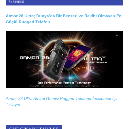
Gaemisi
Armor 28 Ultra; Dünya’da Bir Benzeri ve Rakibi Olmayan En
Güçlü Rugged Telefon
Armor 28 Ultra Amiral Gemisi Rugged Telefonu İncelemek İçin
Tıklayın