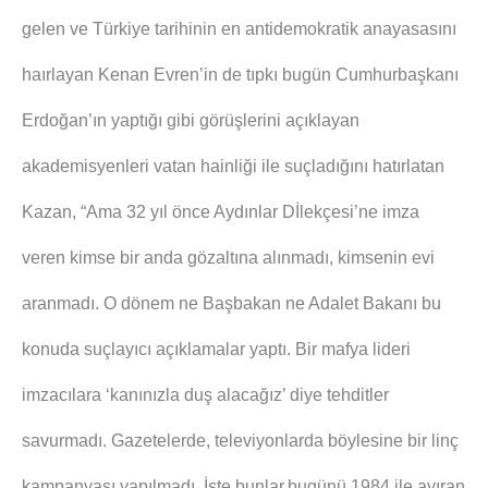
gelen ve Türkiye tarihinin en antidemokratik anayasasını
haırlayan Kenan Evren’in de tıpkı bugün Cumhurbaşkanı
Erdoğan’ın yaptığı gibi görüşlerini açıklayan
akademisyenleri vatan hainliği ile suçladığını hatırlatan
Kazan, “Ama 32 yıl önce Aydınlar Dİlekçesi’ne imza
veren kimse bir anda gözaltına alınmadı, kimsenin evi
aranmadı. O dönem ne Başbakan ne Adalet Bakanı bu
konuda suçlayıcı açıklamalar yaptı. Bir mafya lideri
imzacılara ‘kanınızla duş alacağız’ diye tehditler
savurmadı. Gazetelerde, televiyonlarda böylesine bir linç
kampanyası yapılmadı. İşte bunlar,bugünü 1984 ile ayıran