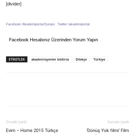
[divider]
Facebook /
Akademiportal.Eurepo
Twitter /
akademiportal
Facebook Hesabınız Üzerinden Yorum Yapın
ETİKETLER
akademisyenler bildirisi
Dilekçe
Türkiye
Önceki İçerik
Sonraki İçerik
Evim – Home 2015 Türkçe
‘Dönüş Yok filmi’ Film