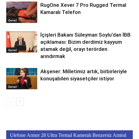
RugOne Xever 7 Pro Rugged Termal
Kamaralı Telefon
Genel
İçişleri Bakanı Süleyman Soylu’dan İBB
açıklaması: Bizim derdimiz kayyum
atamak değil, orayı terörden
Genel
arındırmak
Akşener: Milletimiz artık, birbirleriyle
konuşabilen siyasetçiler istiyor
Genel
Ulefone Armor 28 Ultra Termal Kameralı Benzersiz Amiral