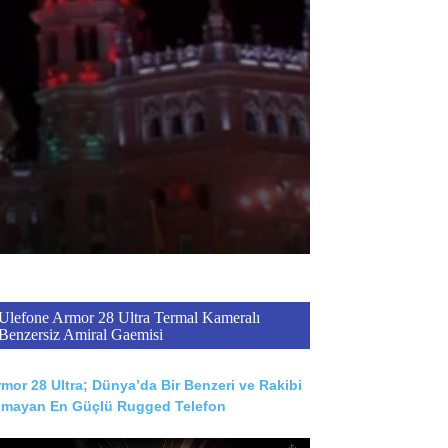
Ulefone Armor 28 Ultra Termal Kameralı
Benzersiz Amiral Gaemisi
mor 28 Ultra; Dünya’da Bir Benzeri ve Rakibi
lmayan En Güçlü Rugged Telefon