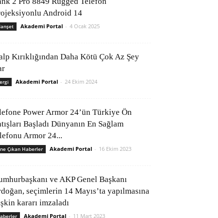
ank 2 Pro 8849 Rugged Telefon
rojeksiyonlu Android 14
Akademi Portal
-
4 Ocak 2025
anşet
alp Kırıklığından Daha Kötü Çok Az Şey
ar
Akademi Portal
-
24 Ekim 2024
ergi
lefone Power Armor 24’ün Türkiye Ön
atışları Başladı Dünyanın En Sağlam
elefonu Armor 24...
Akademi Portal
-
16 Ekim 2023
ne Çıkan Haberler
umhurbaşkanı ve AKP Genel Başkanı
rdoğan, seçimlerin 14 Mayıs’ta yapılmasına
işkin kararı imzaladı
Akademi Portal
-
11 Mart 2023
aberler