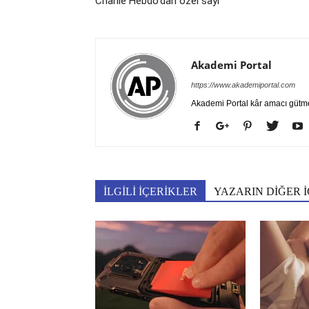
Charlie Hebdo’dan özel sayı
Akademi Portal
https://www.akademiportal.com
Akademi Portal kâr amacı gütm
İLGİLİ İÇERİKLER
YAZARIN DİĞER İ