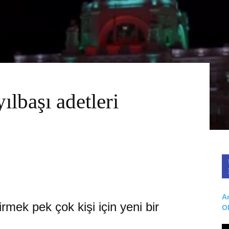
ılbaşı adetleri
Ar
girmek pek çok kişi için yeni bir
O