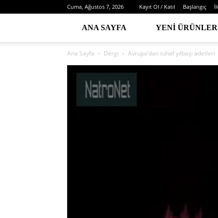
Cuma, Ağustos 7, 2026
Kayıt Ol / Katıl
Başlangıç
İ
ANA SAYFA
YENI ÜRÜNLER
Ana Sayfa
Dergi
Avrupa’dan tuhaf yılbaşı adetleri