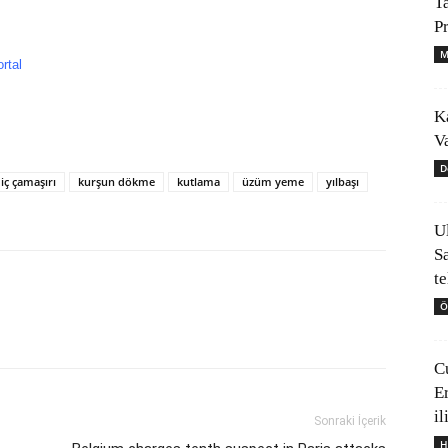
T
P
M
rtal
K
V
D
 iç çamaşırı
kurşun dökme
kutlama
üzüm yeme
yılbaşı
U
S
t
Ö
C
E
il
Sonraki İçerik
H