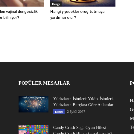
Dergi
en vajinal dengesizlik
Hangi yiyecekler oruç tutmaya
r biliniyor?
yardımcı olur?
POPÜLER MESAJLAR
P
Yıldızların İsimleri: Yıldız İsimleri-
Ha
Yıldızların Burçlara Göre Anlamları
G
2 Eylül 2017
Dergi
M
Te
Candy Crush Saga Oyun Hilesi –
Candy Crush Hileleri nasıl yapılır?