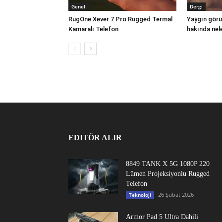
Genel
Dergi
RugOne Xever 7 Pro Rugged Termal
Yaygın görül
Kamaralı Telefon
hakında nele
EDITÖR ALIR
8849 TANK X 5G 1080P 220
Lümen Projeksiyonlu Rugged
Telefon
26 Şubat 2026
Teknoloji
Armor Pad 5 Ultra Dahili