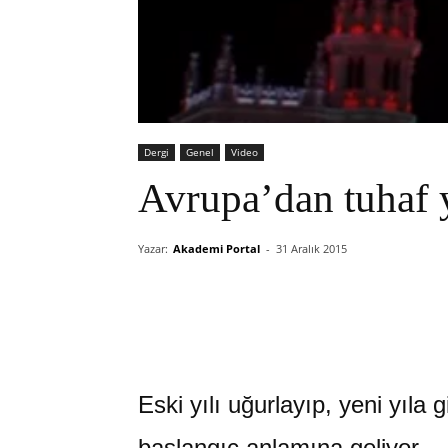
Dergi
Genel
Video
Avrupa’dan tuhaf y
Yazar:
Akademi Portal
-
31 Aralık 2015
Eski yılı uğurlayıp, yeni yıla 
başlangıç anlamına geliyor.