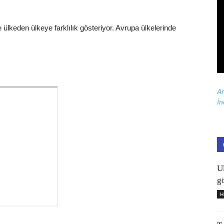
ülkeden ülkeye farklılık gösteriyor. Avrupa ülkelerinde
Ar
İn
U
gö
H