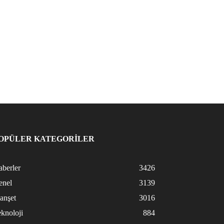
OPÜLER KATEGORİLER
berler
3426
enel
3139
anşet
3016
knoloji
884