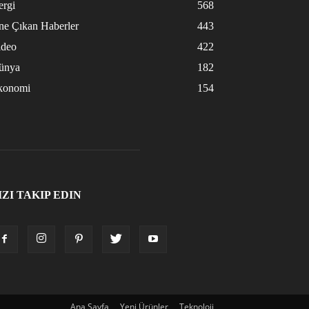
ergi
568
ne Çıkan Haberler
443
ideo
422
ünya
182
konomi
154
IZI TAKIP EDIN
Ana Sayfa
Yeni Ürünler
Teknoloji