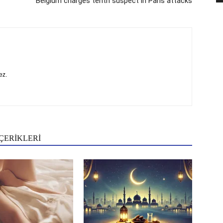
Belgium charges tenth suspect in Paris attacks
ez.
ÇERİKLERİ