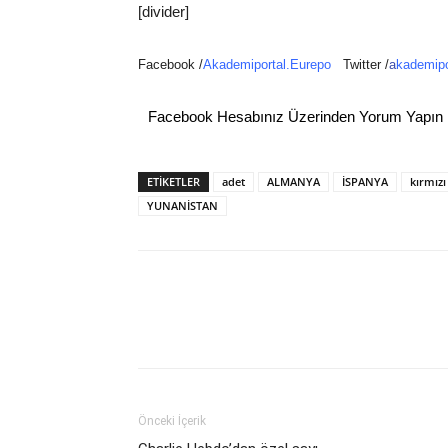
[divider]
Facebook /
Akademiportal.Eurepo
Twitter /
a
kademipo
Facebook Hesabınız Üzerinden Yorum Yapın
ETİKETLER
adet
ALMANYA
İSPANYA
kırmızı
YUNANİSTAN
Önceki İçerik