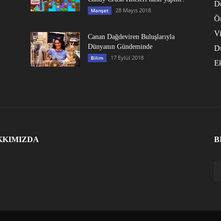
D
28 Mayıs 2018
Manşet
Ö
V
Canan Dağdeviren Buluşlarıyla
Dünyanın Gündeminde
D
17 Eylül 2018
Bilim
E
KKIMIZDA
B