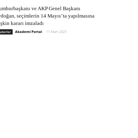
umhurbaşkanı ve AKP Genel Başkanı
rdoğan, seçimlerin 14 Mayıs’ta yapılmasına
işkin kararı imzaladı
Akademi Portal
-
11 Mart 2023
aberler