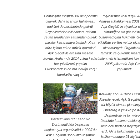
Ticarileşme eleştirisi Bu dev partinin
‘Siyasi’ maskesi düştü 
giderek daha ticari bir hal alması,
Anayasa Mahkemesi 2001 
tepkileri de beraberinde getirdi.
Aşk Geçidi’nin siyasi bir et
Organizatörler telif hakları, reklam
olmadığına ve gösteri h
ve fan ürünlerinin satışından büyük
bulunmadığına hükmetti. G
paralar kazanmaya başladı. Kısa
etkinlikte verilen net bir siy
süre içinde tekno müzik çevreleri
olmamasıydı. Organizatö
Aşk Geçidi ile arasına mesafe
temizlik ve güvenlik masra
koydu. Aralarında 2014 yılına kadar
üstlenmek istemedikleri için
her yıl düzenli yapılan
2005 yıllarında Aşk Geç
‘Fuckparade’in de bulunduğu karşı
yapılmadı.
hareketler oluştu.
Korkunç son 2010’da Duis
düzenlenecek Aşk Geçidi’n
da büyük olması planlanı
Duisburg o yıl Avrupa Kü
Başkenti idi ve bir mily
Bochum’dan ret Essen ve
üzerinde katılımcı bekleni
Dortmund’daki başarının
Ama dev parti bir trajediy
coşkusuyla organizatörler 2009’da
erdi. Giriş bölümünde ya
Aşk Geçidi’ni Bochum’a taşımak
izdiham sonucu 21 kişi ha