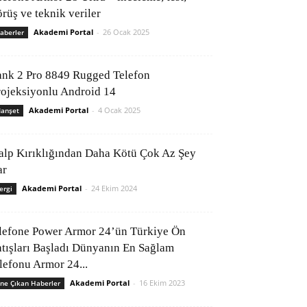
rüş ve teknik veriler
Akademi Portal
-
26 Ocak 2025
aberler
ank 2 Pro 8849 Rugged Telefon
rojeksiyonlu Android 14
Akademi Portal
-
4 Ocak 2025
anşet
alp Kırıklığından Daha Kötü Çok Az Şey
ar
Akademi Portal
-
24 Ekim 2024
ergi
lefone Power Armor 24’ün Türkiye Ön
atışları Başladı Dünyanın En Sağlam
elefonu Armor 24...
Akademi Portal
-
16 Ekim 2023
ne Çıkan Haberler