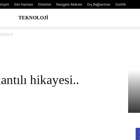
letişim
Site Haritası
Etiketler
Rastgele Makale
Dış Bağlantılar
Gizlilik
TEKNOLOJI
 (Galeri)
ntılı hikayesi..