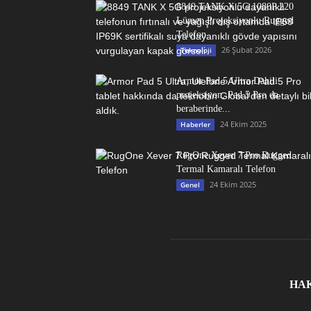
8849 TANK X 5G 1080P 220
Lümen Projeksiyonlu Rugged
Telefon
26 Şubat 2026
Teknoloji
Armor Pad 5 Ultra Dahili
projeksiyon, Pad 5 Pro da
beraberinde...
24 Ekim 2025
Haberler
RugOne Xever 7 Pro Rugged
Termal Kamaralı Telefon
24 Ekim 2025
Genel
HA