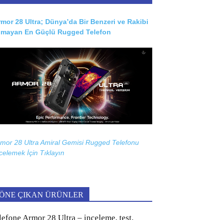
mor 28 Ultra; Dünya’da Bir Benzeri ve Rakibi
lmayan En Güçlü Rugged Telefon
mor 28 Ultra Amiral Gemisi Rugged Telefonu
celemek İçin
Tıklayın
ÖNE ÇIKAN ÜRÜNLER
lefone Armor 28 Ultra – inceleme, test,