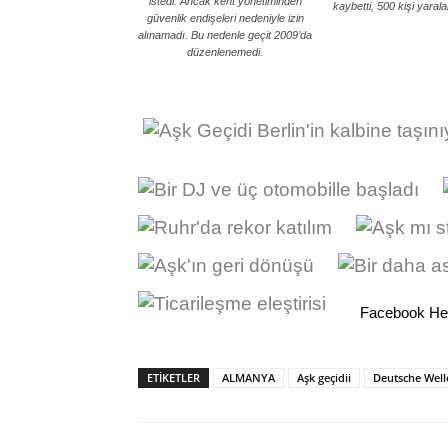
istedi. Ancak kent yönetiminden
kaybetti, 500 kişi yarala
güvenlik endişeleri nedeniyle izin
alınamadı. Bu nedenle geçit 2009’da
düzenlenemedi.
Facebook He
ETİKETLER
ALMANYA
Aşk geçidii
Deutsche Well