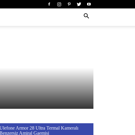
Ulefone Armor 28 Ultra Termal Kameralı
Benzersiz Amiral Gaemisi