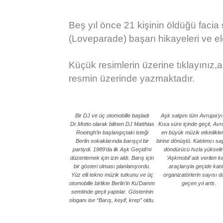
Beş yıl önce 21 kişinin öldüğü facia 
(Loveparade) başarı hikayeleri ve eleş
Küçük resimlerin üzerine tıklayınız,a
resmin üzerinde yazmaktadır.
Bir DJ ve üç otomobille başladı
Aşk salgını tüm Avrupa’yı
Dr.Motto olarak bilinen DJ Matthias
Kısa süre içinde geçit, Avr
Roeingh’in başlangıçtaki isteği
en büyük müzik etkinlikle
Berlin sokaklarında barışçıl bir
birine dönüştü. Katılımcı sa
partiydi. 1989’da ilk Aşk Geçidi’ni
döndürücü hızla yükseli
düzenlemek için izin aldı. Barış için
‘Aşkmobil’ adı verilen k
bir gösteri olması planlanıyordu.
araçlarıyla geçide katı
Yüz elli tekno müzik tutkunu ve üç
organizatörlerin sayısı d
otomobille birlikte Berlin’in Ku’Damm
geçen yıl arttı.
semtinde geçit yaptılar. Gösterinin
sloganı ise “Barış, keyif, krep” oldu.