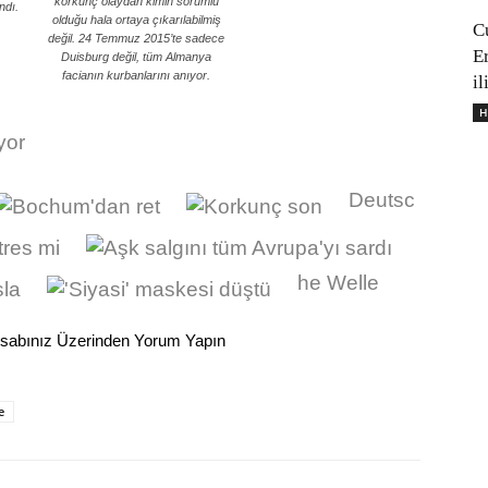
korkunç olaydan kimin sorumlu
ndı.
olduğu hala ortaya çıkarılabilmiş
C
değil. 24 Temmuz 2015’te sadece
E
Duisburg değil, tüm Almanya
facianın kurbanlarını anıyor.
il
H
Deutsc
he Welle
sabınız Üzerinden Yorum Yapın
e