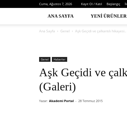
Cuma, Ağustos 7, 2026
Kayıt Ol / Katıl
Başlangıç
İ
ANA SAYFA
YENI ÜRÜNLER
Ana Sayfa
Genel
Aşk Geçidi ve çalkantılı hikayesi..
Genel
Haberler
Aşk Geçidi ve çalka
(Galeri)
Yazar:
Akademi Portal
-
28 Temmuz 2015