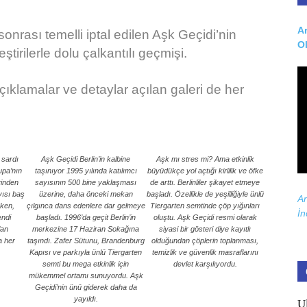
Ar
sonrası temelli iptal edilen Aşk Geçidi’nin
O
tirilerle dolu çalkantılı geçmişi.
çıklamalar ve detaylar açılan galeri de her
 sardı
Aşk Geçidi Berlin’in kalbine
Aşk mı stres mi? Ama etkinlik
upa’nın
taşınıyor 1995 yılında katılımcı
büyüdükçe yol açtığı kirlilik ve öfke
rinden
sayısının 500 bine yaklaşması
de arttı. Berlinliler şikayet etmeye
yısı baş
üzerine, daha önceki mekan
başladı. Özellikle de yeşilliğiyle ünlü
Ar
rken,
çılgınca dans edenlere dar gelmeye
Tiergarten semtinde çöp yığınları
İn
endi
başladı. 1996’da geçit Berlin’in
oluştu. Aşk Geçidi resmi olarak
lan
merkezine 17 Haziran Sokağına
siyasi bir gösteri diye kayıtlı
a her
taşındı. Zafer Sütunu, Brandenburg
olduğundan çöplerin toplanması,
Kapısı ve parkıyla ünlü Tiergarten
temizlik ve güvenlik masraflarını
semti bu mega etkinlik için
devlet karşılıyordu.
mükemmel ortamı sunuyordu. Aşk
Geçidi’nin ünü giderek daha da
yayıldı.
U