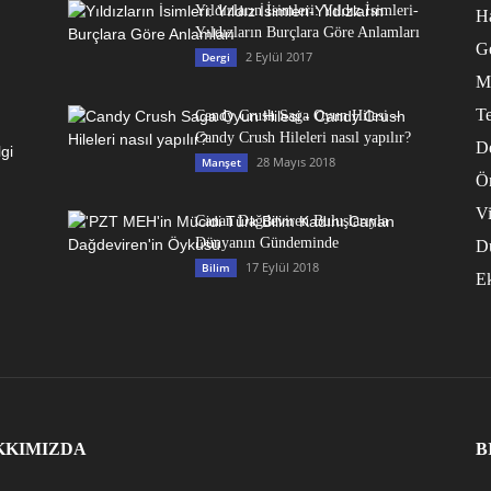
Yıldızların İsimleri: Yıldız İsimleri-
Ha
Yıldızların Burçlara Göre Anlamları
G
2 Eylül 2017
Dergi
M
Te
Candy Crush Saga Oyun Hilesi –
Candy Crush Hileleri nasıl yapılır?
D
28 Mayıs 2018
Manşet
Ö
V
Canan Dağdeviren Buluşlarıyla
Dünyanın Gündeminde
D
17 Eylül 2018
Bilim
E
KKIMIZDA
B