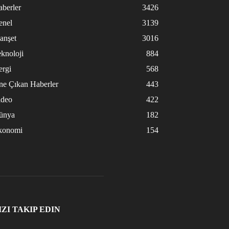
berler
3426
enel
3139
anşet
3016
knoloji
884
ergi
568
ne Çıkan Haberler
443
ideo
422
ünya
182
konomi
154
IZI TAKIP EDIN