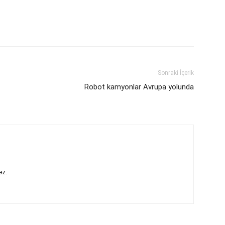
Sonraki İçerik
Robot kamyonlar Avrupa yolunda
ez.