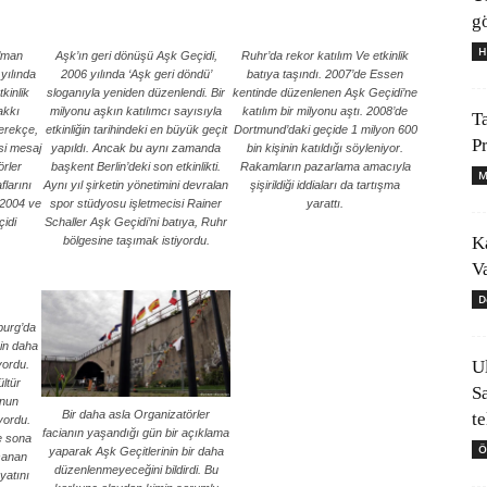
gö
H
Alman
Aşk’ın geri dönüşü Aşk Geçidi,
Ruhr’da rekor katılım Ve etkinlik
yılında
2006 yılında ‘Aşk geri döndü’
batıya taşındı. 2007’de Essen
kinlik
sloganıyla yeniden düzenlendi. Bir
kentinde düzenlenen Aşk Geçidi’ne
akkı
milyonu aşkın katılımcı sayısıyla
katılım bir milyonu aştı. 2008’de
T
erekçe,
etkinliğin tarihindeki en büyük geçit
Dortmund’daki geçide 1 milyon 600
P
asi mesaj
yapıldı. Ancak bu aynı zamanda
bin kişinin katıldığı söyleniyor.
rler
başkent Berlin’deki son etkinlikti.
Rakamların pazarlama amacıyla
M
flarını
Aynı yıl şirketin yönetimini devralan
şişirildiği iddiaları da tartışma
 2004 ve
spor stüdyosu işletmecisi Rainer
yarattı.
idi
Schaller Aşk Geçidi’ni batıya, Ruhr
K
bölgesine taşımak istiyordu.
V
D
burg’da
in daha
U
yordu.
ltür
S
onun
Bir daha asla Organizatörler
t
yordu.
facianın yaşandığı gün bir açıklama
le sona
Ö
yaparak Aşk Geçitlerinin bir daha
şanan
düzenlenmeyeceğini bildirdi. Bu
yatını