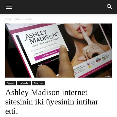
Ana Sayfa
Genel
Genel
Haberler
Manşet
Ashley Madison internet
sitesinin iki üyesinin intihar
etti.