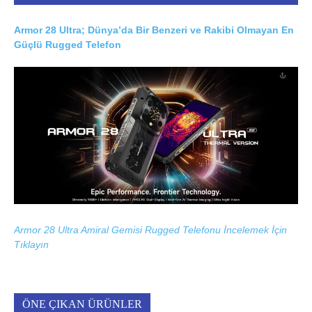
Armor 28 Ultra; Dünya’da Bir Benzeri ve Rakibi Olmayan En
Güçlü Rugged Telefon
Armor 28 Ultra Amiral Gemisi Rugged Telefonu İncelemek İçin
Tıklayın
ÖNE ÇIKAN ÜRÜNLER