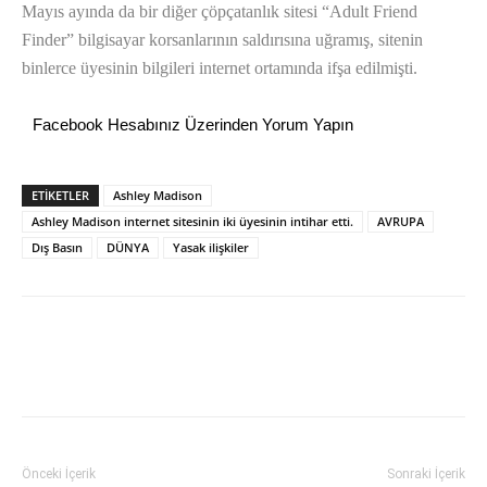
Mayıs ayında da bir diğer çöpçatanlık sitesi “Adult Friend
Finder” bilgisayar korsanlarının saldırısına uğramış, sitenin
binlerce üyesinin bilgileri internet ortamında ifşa edilmişti.
Facebook Hesabınız Üzerinden Yorum Yapın
ETİKETLER
Ashley Madison
Ashley Madison internet sitesinin iki üyesinin intihar etti.
AVRUPA
Dış Basın
DÜNYA
Yasak ilişkiler
Önceki İçerik
Sonraki İçerik