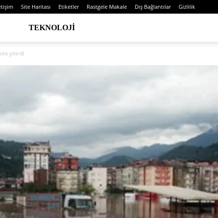
etişim
Site Haritası
Etiketler
Rastgele Makale
Dış Bağlantılar
Gizlilik
TEKNOLOJI
ını yitirdi