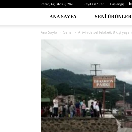
Pazar, Ağustos 9, 2026
Kayıt Ol / Katıl
Başlangıç
İl
ANA SAYFA
YENI ÜRÜNLER
Ana Sayfa
Genel
Artvin’de sel felaketi: 8 kişi yaşam