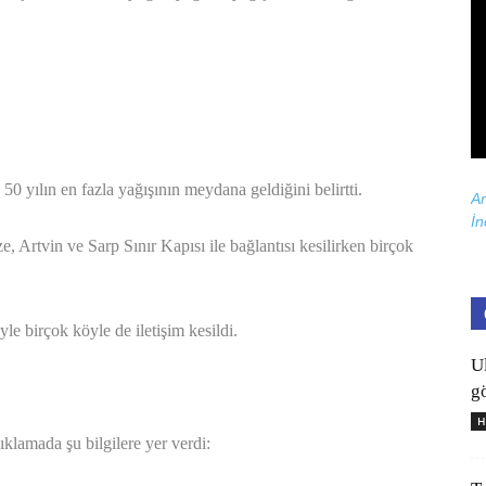
 yılın en fazla yağışının meydana geldiğini belirtti.
Ar
İn
, Artvin ve Sarp Sınır Kapısı ile bağlantısı kesilirken birçok
le birçok köyle de iletişim kesildi.
U
gö
H
ıklamada şu bilgilere yer verdi: