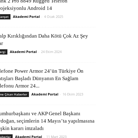
ank 2 Pro 8849 Rugged Telefon
rojeksiyonlu Android 14
Akademi Portal
-
4 Ocak 2025
anşet
alp Kırıklığından Daha Kötü Çok Az Şey
ar
Akademi Portal
-
24 Ekim 2024
ergi
lefone Power Armor 24’ün Türkiye Ön
atışları Başladı Dünyanın En Sağlam
elefonu Armor 24...
Akademi Portal
-
16 Ekim 2023
ne Çıkan Haberler
umhurbaşkanı ve AKP Genel Başkanı
rdoğan, seçimlerin 14 Mayıs’ta yapılmasına
işkin kararı imzaladı
Akademi Portal
-
11 Mart 2023
aberler