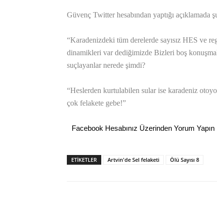
Güvenç Twitter hesabından yaptığı açıklamada şunl
“Karadenizdeki tüm derelerde sayısız HES ve regü
dinamikleri var dediğimizde Bizleri boş konuşmak
suçlayanlar nerede şimdi?
“Heslerden kurtulabilen sular ise karadeniz otoy
çok felakete gebe!”
Facebook Hesabınız Üzerinden Yorum Yapın
ETİKETLER
Artvin'de Sel felaketi
Ölü Sayısı 8