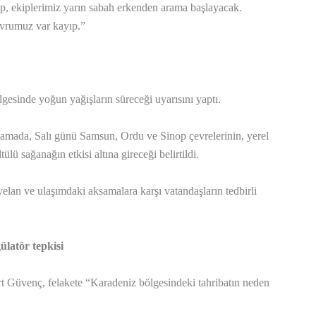
yıp, ekiplerimiz yarın sabah erkenden arama başlayacak.
avrumuz var kayıp.”
lgesinde yoğun yağışların süreceği uyarısını yaptı.
amada, Salı günü Samsun, Ordu ve Sinop çevrelerinin, yerel
ülü sağanağın etkisi altına gireceği belirtildi.
yelan ve ulaşımdaki aksamalara karşı vatandaşların tedbirli
latör tepkisi
 Güvenç, felakete “Karadeniz bölgesindeki tahribatın neden