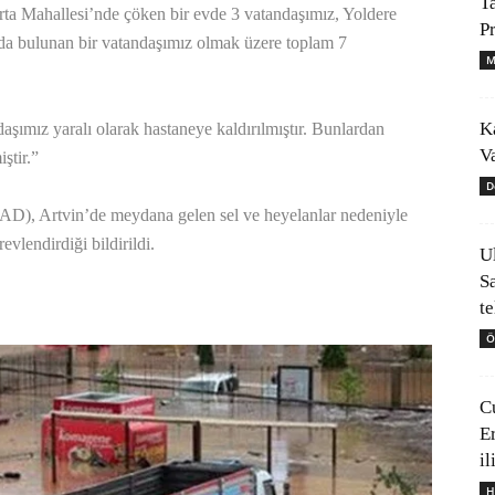
T
ta Mahallesi’nde çöken bir evde 3 vatandaşımız, Yoldere
P
da bulunan bir vatandaşımız olmak üzere toplam 7
M
K
ımız yaralı olarak hastaneye kaldırılmıştır. Bunlardan
V
ştir.”
D
D), Artvin’de meydana gelen sel ve heyelanlar nedeniyle
evlendirdiği bildirildi.
U
S
t
Ö
C
E
il
H