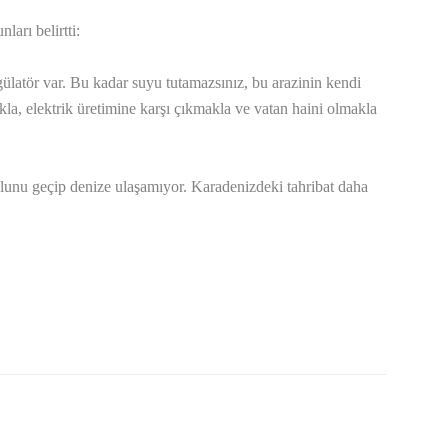
arı belirtti:
latör var. Bu kadar suyu tutamazsınız, bu arazinin kendi
la, elektrik üretimine karşı çıkmakla ve vatan haini olmakla
olunu geçip denize ulaşamıyor. Karadenizdeki tahribat daha