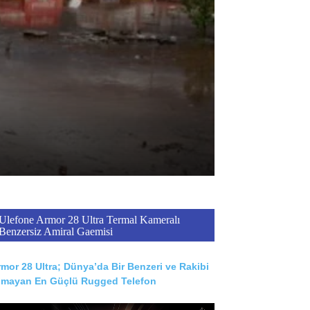
Ulefone Armor 28 Ultra Termal Kameralı
Benzersiz Amiral Gaemisi
mor 28 Ultra; Dünya’da Bir Benzeri ve Rakibi
lmayan En Güçlü Rugged Telefon