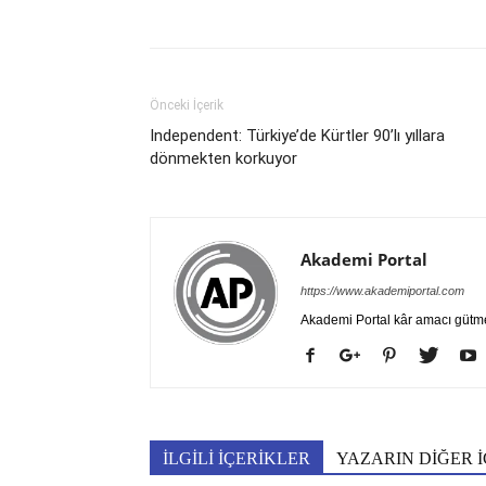
Önceki İçerik
Independent: Türkiye’de Kürtler 90’lı yıllara
dönmekten korkuyor
Akademi Portal
https://www.akademiportal.com
Akademi Portal kâr amacı gütm
İLGİLİ İÇERİKLER
YAZARIN DİĞER İ