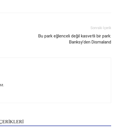
Sonraki İçerik
Bu park eğlenceli değil kasvetli bir park:
Banksy’den Dismaland
ez.
ÇERİKLERİ