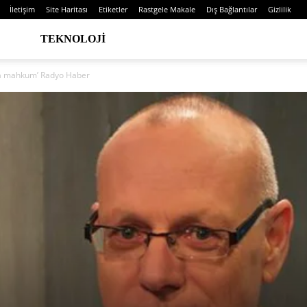
İletişim
Site Haritası
Etiketler
Rastgele Makale
Dış Bağlantılar
Gizlilik
TEKNOLOJI
lığa mahkum’ Radyo Haber