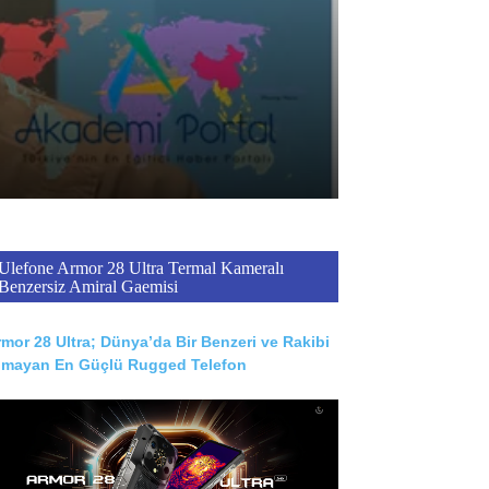
Ulefone Armor 28 Ultra Termal Kameralı
Benzersiz Amiral Gaemisi
mor 28 Ultra; Dünya’da Bir Benzeri ve Rakibi
lmayan En Güçlü Rugged Telefon