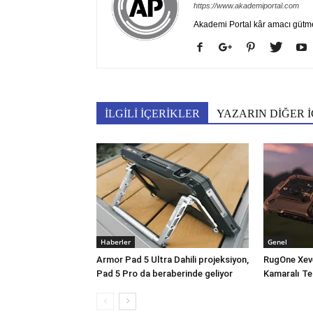
https://www.akademiportal.com
Akademi Portal kâr amacı gütm
İLGİLİ İÇERİKLER
YAZARIN DİĞER İ
Haberler
Genel
Armor Pad 5 Ultra Dahili projeksiyon,
RugOne Xev
Pad 5 Pro da beraberinde geliyor
Kamaralı Te