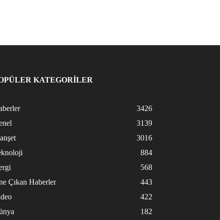
OPÜLER KATEGORİLER
berler
3426
enel
3139
anşet
3016
knoloji
884
ergi
568
ne Çıkan Haberler
443
ideo
422
ünya
182