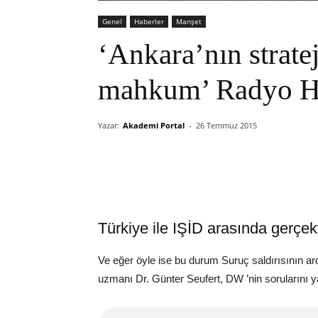
Genel
Haberler
Manşet
‘Ankara’nın stratej
mahkum’ Radyo H
Yazar:
Akademi Portal
-
26 Temmuz 2015
Türkiye ile IŞİD arasında gerçekte
Ve eğer öyle ise bu durum Suruç saldırısının ard
uzmanı Dr. Günter Seufert, DW ’nin sorularını ya