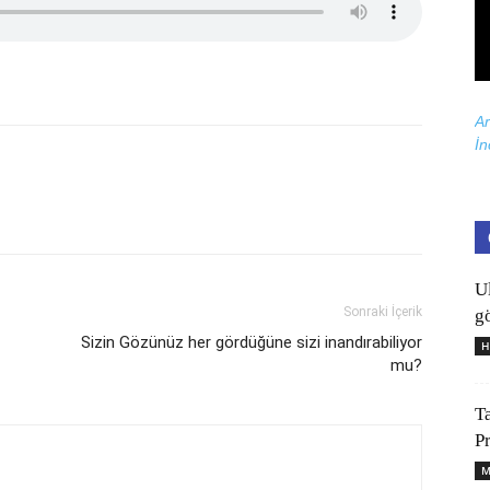
Ar
İn
U
Sonraki İçerik
gö
Sizin Gözünüz her gördüğüne sizi inandırabiliyor
H
mu?
T
P
M