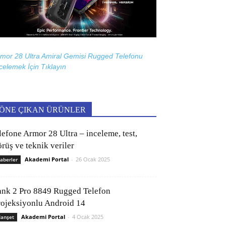
mor 28 Ultra Amiral Gemisi Rugged Telefonu
celemek İçin
Tıklayın
ÖNE ÇIKAN ÜRÜNLER
lefone Armor 28 Ultra – inceleme, test,
rüş ve teknik veriler
Akademi Portal
-
26 Ocak 2025
aberler
ank 2 Pro 8849 Rugged Telefon
rojeksiyonlu Android 14
Akademi Portal
-
4 Ocak 2025
anşet