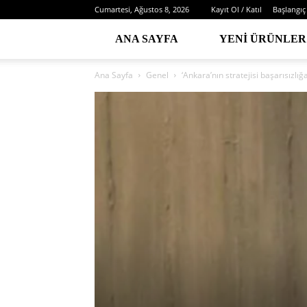
Cumartesi, Ağustos 8, 2026
Kayıt Ol / Katıl
Başlangıç
ANA SAYFA
YENI ÜRÜNLER
Ana Sayfa
Genel
‘Ankara’nın stratejisi başarısız