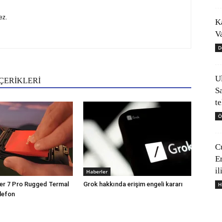
ez.
K
V
D
U
ÇERİKLERİ
S
t
Ö
C
E
il
Haberler
er 7 Pro Rugged Termal
Grok hakkında erişim engeli kararı
H
lefon