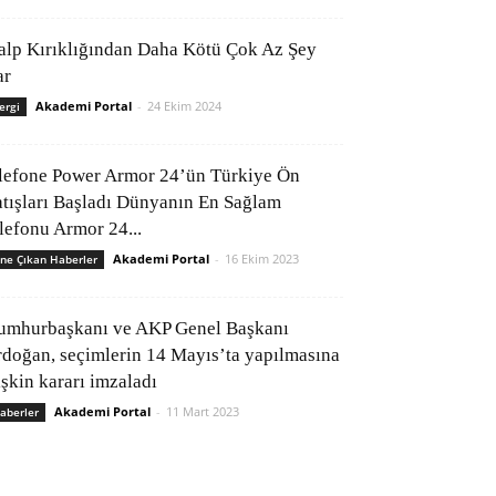
alp Kırıklığından Daha Kötü Çok Az Şey
ar
Akademi Portal
-
24 Ekim 2024
ergi
lefone Power Armor 24’ün Türkiye Ön
atışları Başladı Dünyanın En Sağlam
elefonu Armor 24...
Akademi Portal
-
16 Ekim 2023
ne Çıkan Haberler
umhurbaşkanı ve AKP Genel Başkanı
rdoğan, seçimlerin 14 Mayıs’ta yapılmasına
işkin kararı imzaladı
Akademi Portal
-
11 Mart 2023
aberler