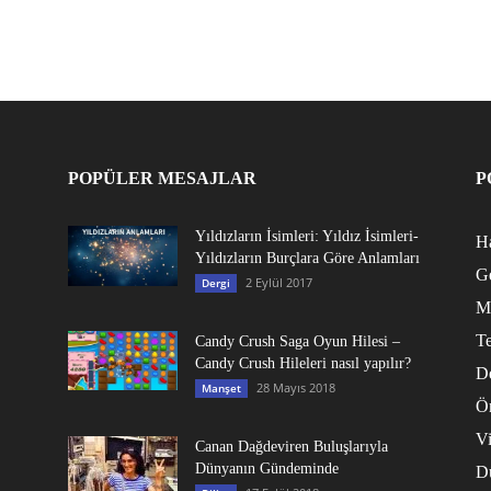
POPÜLER MESAJLAR
P
Yıldızların İsimleri: Yıldız İsimleri-
Ha
Yıldızların Burçlara Göre Anlamları
G
2 Eylül 2017
Dergi
M
Te
Candy Crush Saga Oyun Hilesi –
Candy Crush Hileleri nasıl yapılır?
D
28 Mayıs 2018
Manşet
Ö
V
Canan Dağdeviren Buluşlarıyla
Dünyanın Gündeminde
D