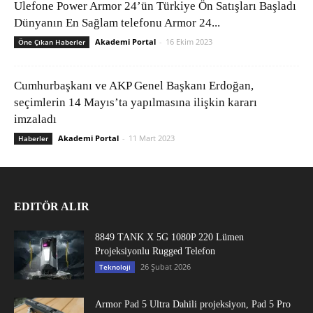
Ulefone Power Armor 24’ün Türkiye Ön Satışları Başladı
Dünyanın En Sağlam telefonu Armor 24...
Akademi Portal
-
16 Ekim 2023
Öne Çıkan Haberler
Cumhurbaşkanı ve AKP Genel Başkanı Erdoğan,
seçimlerin 14 Mayıs’ta yapılmasına ilişkin kararı
imzaladı
Akademi Portal
-
11 Mart 2023
Haberler
EDITÖR ALIR
8849 TANK X 5G 1080P 220 Lümen
Projeksiyonlu Rugged Telefon
26 Şubat 2026
Teknoloji
Armor Pad 5 Ultra Dahili projeksiyon, Pad 5 Pro