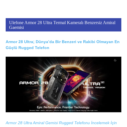
Ulefone Armor 28 Ultra Termal Kameralı Benzersiz Amiral
Gaemisi
Armor 28 Ultra; Dünya’da Bir Benzeri ve Rakibi Olmayan En
Güçlü Rugged Telefon
Armor 28 Ultra Amiral Gemisi Rugged Telefonu İncelemek İçin