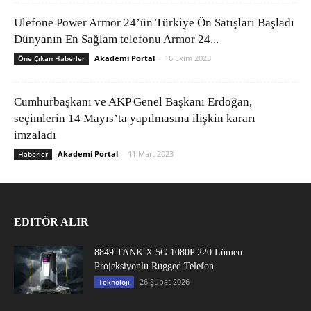
Ulefone Power Armor 24’ün Türkiye Ön Satışları Başladı
Dünyanın En Sağlam telefonu Armor 24...
Akademi Portal
-
16 Ekim 2023
Öne Çıkan Haberler
Cumhurbaşkanı ve AKP Genel Başkanı Erdoğan,
seçimlerin 14 Mayıs’ta yapılmasına ilişkin kararı
imzaladı
Akademi Portal
-
11 Mart 2023
Haberler
EDITÖR ALIR
8849 TANK X 5G 1080P 220 Lümen
Projeksiyonlu Rugged Telefon
26 Şubat 2026
Teknoloji