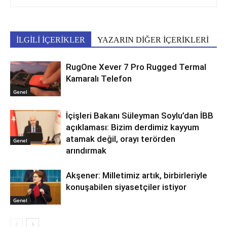
İLGİLİ İÇERİKLER
YAZARIN DİĞER İÇERİKLERİ
RugOne Xever 7 Pro Rugged Termal
Kamaralı Telefon
Genel
İçişleri Bakanı Süleyman Soylu’dan İBB
açıklaması: Bizim derdimiz kayyum
atamak değil, orayı terörden
Genel
arındırmak
Akşener: Milletimiz artık, birbirleriyle
konuşabilen siyasetçiler istiyor
Genel