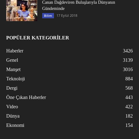
Canan Dağdeviren Buluşlarıyla Dünyanın
Gündeminde
17 Eylül 2018
Bilim
POPÜLER KATEGORİLER
Haberler
3426
Genel
3139
Manşet
3016
Teknoloji
884
Dergi
568
Öne Çıkan Haberler
443
Video
422
Dünya
182
Ekonomi
154