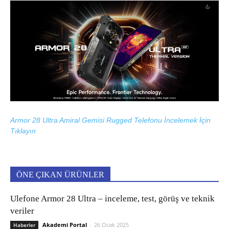
Armor 28 Ultra Amiral Gemisi Rugged Telefonu İncelemek İçin
Tıklayın
ÖNE ÇIKAN ÜRÜNLER
Ulefone Armor 28 Ultra – inceleme, test, görüş ve teknik
veriler
Akademi Portal
-
26 Ocak 2025
Haberler