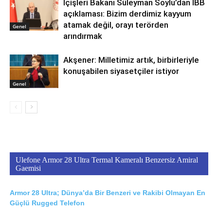
İçişleri Bakanı Süleyman Soylu’dan İBB
açıklaması: Bizim derdimiz kayyum
atamak değil, orayı terörden
Genel
arındırmak
Akşener: Milletimiz artık, birbirleriyle
konuşabilen siyasetçiler istiyor
Genel
Ulefone Armor 28 Ultra Termal Kameralı Benzersiz Amiral
Gaemisi
Armor 28 Ultra; Dünya’da Bir Benzeri ve Rakibi Olmayan En
Güçlü Rugged Telefon