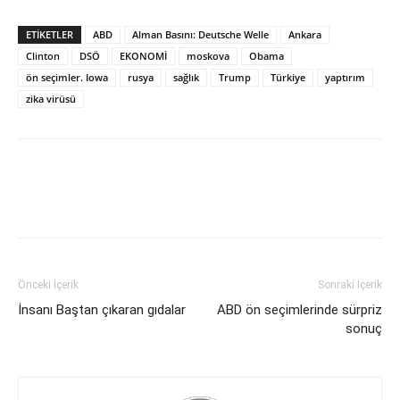
ETİKETLER
ABD
Alman Basını: Deutsche Welle
Ankara
Clinton
DSÖ
EKONOMİ
moskova
Obama
ön seçimler. Iowa
rusya
sağlık
Trump
Türkiye
yaptırım
zika virüsü
Önceki İçerik
Sonraki İçerik
İnsanı Baştan çıkaran gıdalar
ABD ön seçimlerinde sürpriz
sonuç