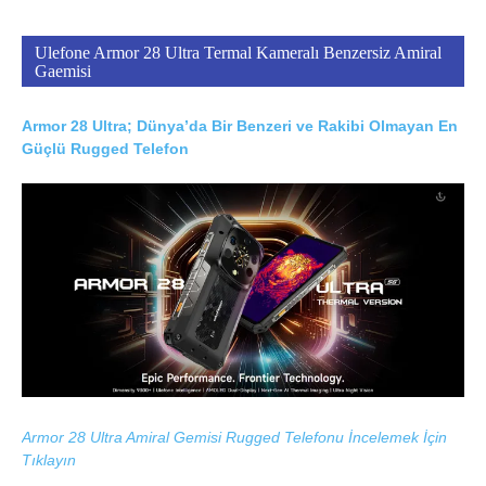
Ulefone Armor 28 Ultra Termal Kameralı Benzersiz Amiral
Gaemisi
Armor 28 Ultra; Dünya’da Bir Benzeri ve Rakibi Olmayan En
Güçlü Rugged Telefon
Armor 28 Ultra Amiral Gemisi Rugged Telefonu İncelemek İçin
Tıklayın