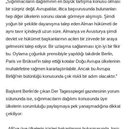
„Sığınmacıların dağılımının en büyük tartışma konusu olması
bir sürpriz değil. Avrupalılar, iltica başvurusunda bulunanları
hep diğer ülkelerin sorunu olarak görmeye alışmıştı. Şimdi
yoğun bir şekilde dayanışma talep eden Alman hükümeti de
aynı tavır içindeydi uzun süre. Almanya ve Avusturya şimdi
devlet ve hükümet başkanlarının acilen bir zirvede bir araya
gelmesini talep ediyor. Bir uzlaşma sağlanması için iyi bir fikir
bu. Oylama çoğunluk prensibiyle yapıldığı takdirde Berlin,
Paris ve Brüksel’in talep ettiği kotalar Doğu Avrupa ülkelerinin
muhalefetine rağmen kararlaştırılabilir. Ancak bu Avrupa
Birliği’nin bütünlüğü konusunda çok riskli bir adım olacaktır.”
Başkent Berlin’de çıkan Der Tagesspiegel gazetesinin yorum
sütununda ise, sığınmacıların dağılımı konusunda üye
ülkelerin sorumluluğu paylaşmaya pek yanaşmadığına dikkat
çekiliyor:
„ AB’ye üye ülkelerin içişleri bakanlarının buluşmasında, bazı