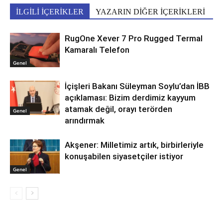
İLGİLİ İÇERİKLER
YAZARIN DİĞER İÇERİKLERİ
RugOne Xever 7 Pro Rugged Termal
Kamaralı Telefon
Genel
İçişleri Bakanı Süleyman Soylu’dan İBB
açıklaması: Bizim derdimiz kayyum
atamak değil, orayı terörden
Genel
arındırmak
Akşener: Milletimiz artık, birbirleriyle
konuşabilen siyasetçiler istiyor
Genel