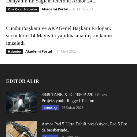
Dünyanın En Sağlam telefonu Armor 24...
Akademi Portal
-
16 Ekim 2023
Öne Çıkan Haberler
Cumhurbaşkanı ve AKP Genel Başkanı Erdoğan,
seçimlerin 14 Mayıs’ta yapılmasına ilişkin kararı
imzaladı
Akademi Portal
-
11 Mart 2023
Haberler
EDITÖR ALIR
8849 TANK X 5G 1080P 220 Lümen
Projeksiyonlu Rugged Telefon
26 Şubat 2026
Teknoloji
Armor Pad 5 Ultra Dahili projeksiyon, Pad 5 Pro
da beraberinde...
24 Ekim 2025
Haberler