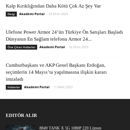
Kalp Kırıklığından Daha Kötü Çok Az Şey Var
Akademi Portal
-
24 Ekim 2024
Dergi
Ulefone Power Armor 24’ün Türkiye Ön Satışları Başladı
Dünyanın En Sağlam telefonu Armor 24...
Akademi Portal
-
16 Ekim 2023
Öne Çıkan Haberler
Cumhurbaşkanı ve AKP Genel Başkanı Erdoğan,
seçimlerin 14 Mayıs’ta yapılmasına ilişkin kararı
imzaladı
Akademi Portal
-
11 Mart 2023
Haberler
EDITÖR ALIR
8849 TANK X 5G 1080P 220 Lümen