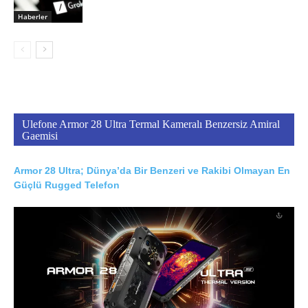
Haberler
Ulefone Armor 28 Ultra Termal Kameralı Benzersiz Amiral
Gaemisi
Armor 28 Ultra; Dünya’da Bir Benzeri ve Rakibi Olmayan En
Güçlü Rugged Telefon